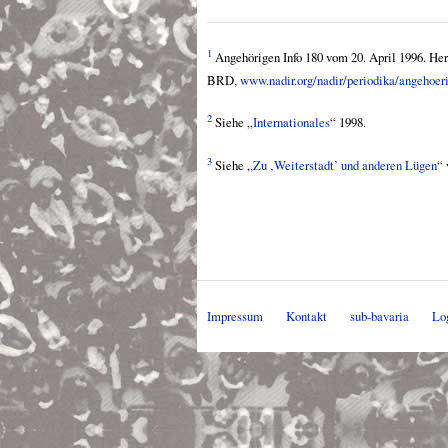
1
Angehörigen Info 180 vom 20. April 1996. He
BRD
,
www.nadir.org/nadir/periodika/angehoer
2
Siehe „
Internationales
“ 1998.
3
Siehe „
Zu ‚Weiterstadt’ und anderen Lügen
“ 
Impressum
Kontakt
sub-bavaria
Lo