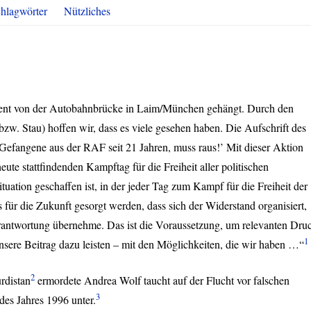
hlagwörter
Nützliches
rent von der Autobahnbrücke in Laim/München gehängt. Durch den
w. Stau) hoffen wir, dass es viele gesehen haben. Die Aufschrift des
 Gefangene aus der
RAF
seit 21 Jahren, muss raus!’ Mit dieser Aktion
ute stattfindenden Kampftag für die Freiheit aller politischen
uation geschaffen ist, in der jeder Tag zum Kampf für die Freiheit der
für die Zukunft gesorgt werden, dass sich der Widerstand organisiert,
erantwortung übernehme. Das ist die Voraussetzung, um relevanten Dru
1
sere Beitrag dazu leisten – mit den Möglichkeiten, die wir haben …“
2
rdistan
ermordete Andrea Wolf taucht auf der Flucht vor falschen
3
des Jahres 1996 unter.