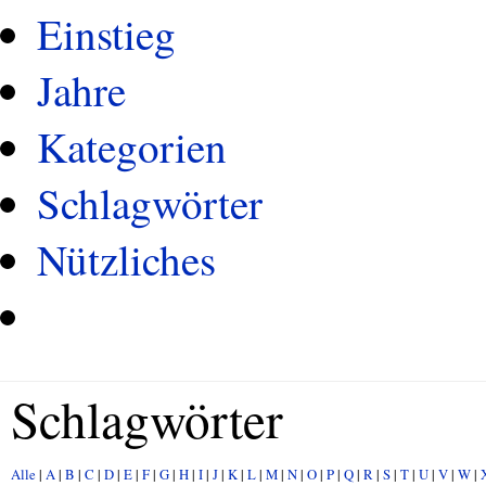
Einstieg
Jahre
Kategorien
Schlagwörter
Nützliches
Schlagwörter
Alle
|
A
|
B
|
C
|
D
|
E
|
F
|
G
|
H
|
I
|
J
|
K
|
L
|
M
|
N
|
O
|
P
|
Q
|
R
|
S
|
T
|
U
|
V
|
W
|