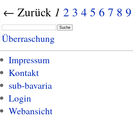
1
← Zurück
2
3
4
5
6
7
8
9
Suche
Überraschung
Impressum
Kontakt
sub-bavaria
Login
Webansicht