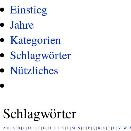
Einstieg
Jahre
Kategorien
Schlagwörter
Nützliches
Schlagwörter
Alle
|
A
|
B
|
C
|
D
|
E
|
F
|
G
|
H
|
I
|
J
|
K
|
L
|
M
|
N
|
O
|
P
|
Q
|
R
|
S
|
T
|
U
|
V
|
W
|