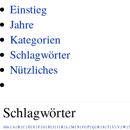
Einstieg
Jahre
Kategorien
Schlagwörter
Nützliches
Schlagwörter
Alle
|
A
|
B
|
C
|
D
|
E
|
F
|
G
|
H
|
I
|
J
|
K
|
L
|
M
|
N
|
O
|
P
|
Q
|
R
|
S
|
T
|
U
|
V
|
W
|