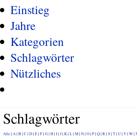
Einstieg
Jahre
Kategorien
Schlagwörter
Nützliches
Schlagwörter
Alle
|
A
|
B
|
C
|
D
|
E
|
F
|
G
|
H
|
I
|
J
|
K
|
L
|
M
|
N
|
O
|
P
|
Q
|
R
|
S
|
T
|
U
|
V
|
W
|