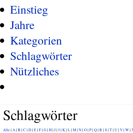
Einstieg
Jahre
Kategorien
Schlagwörter
Nützliches
Schlagwörter
Alle
|
A
|
B
|
C
|
D
|
E
|
F
|
G
|
H
|
I
|
J
|
K
|
L
|
M
|
N
|
O
|
P
|
Q
|
R
|
S
|
T
|
U
|
V
|
W
|