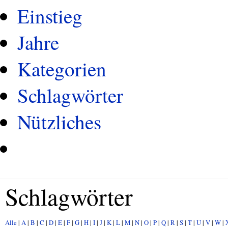
Einstieg
Jahre
Kategorien
Schlagwörter
Nützliches
Schlagwörter
Alle
|
A
|
B
|
C
|
D
|
E
|
F
|
G
|
H
|
I
|
J
|
K
|
L
|
M
|
N
|
O
|
P
|
Q
|
R
|
S
|
T
|
U
|
V
|
W
|