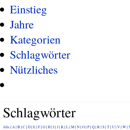
Einstieg
Jahre
Kategorien
Schlagwörter
Nützliches
Schlagwörter
Alle
|
A
|
B
|
C
|
D
|
E
|
F
|
G
|
H
|
I
|
J
|
K
|
L
|
M
|
N
|
O
|
P
|
Q
|
R
|
S
|
T
|
U
|
V
|
W
|