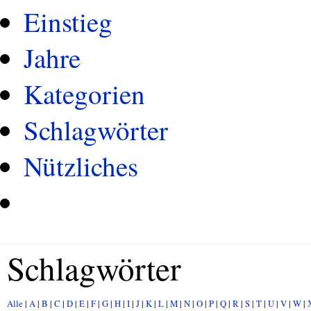
Einstieg
Jahre
Kategorien
Schlagwörter
Nützliches
Schlagwörter
Alle
|
A
|
B
|
C
|
D
|
E
|
F
|
G
|
H
|
I
|
J
|
K
|
L
|
M
|
N
|
O
|
P
|
Q
|
R
|
S
|
T
|
U
|
V
|
W
|