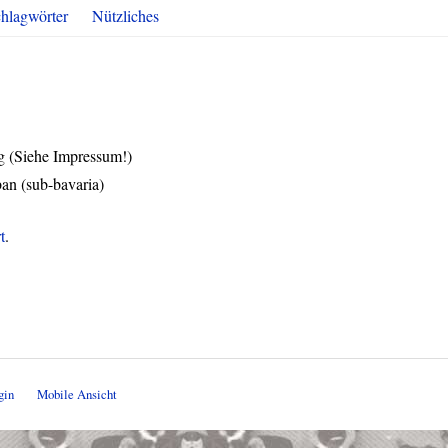
hlagwörter
Nützliches
g (Siehe Impressum!)
an (sub-bavaria)
t
.
gin
Mobile Ansicht