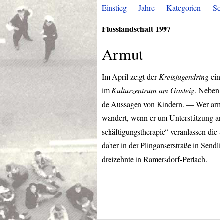
Einstieg
Jahre
Kategorien
Sc
Flusslandschaft 1997
Armut
Im April zeigt der
Kreisjugendring
ein
im
Kulturzentrum am Gasteig
. Neben 
de Aussagen von Kindern. — Wer arm w
wandert, wenn er um Unterstützung ans
schäftigungstherapie“ veranlassen die
daher in der Plinganserstraße in Sendl
dreizehnte in Ramersdorf-Perlach.