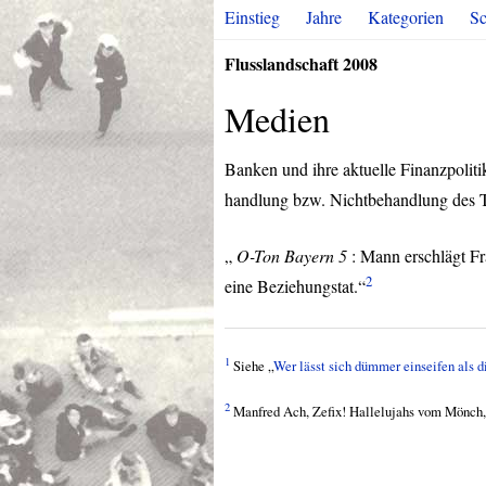
Einstieg
Jahre
Kategorien
Sc
Flusslandschaft 2008
Medien
Banken und ihre aktuelle Finanzpoliti
handlung bzw. Nichtbehandlung des 
„
O-Ton Bayern 5
: Mann erschlägt Fra
2
eine Beziehungstat.“
1
Siehe „
Wer lässt sich dümmer einseifen als 
2
Manfred Ach, Zefix! Hallelujahs vom Mönch,