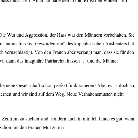
ss rauslassen. Auch ich habe den in mir. Er ist den Frauen – im
n. Die Wut und Aggression, der Hass war den Männern vorbehalten. Sie
rständnis für das „Gewordensein“ des kapitalistischen Ausbeuters hat
h vernachlässigt. Von den Frauen aber verlangt man, dass sie für den
 wir dann das imaginäre Patriarchat hassen … und die Männer
ie neue Gesellschaft schon perfekt funktionieren! Aber es ist doch so,
 lernen und wir sind auf dem Weg. Neue Verhaltensmuster, nicht
“ Zentrum zu suchen sind, sondern auch in mir. Ich fände es gut, wenn
. Schon um den Frauen Mut zu ma-