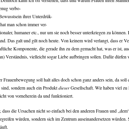
Dennoch kann ich oft verstehen, dass und warum Frauen ihren Männerha
genug verbo-
 Bewusstsein ihrer Unterdrük-
 hat man schon immer ver-
motionaler, humaner etc., nur um sie noch besser unterkriegen zu könne
nd. Das galt und gilt noch heute. Von keinem wird verlangt, dass er Ve
ftliche Komponente, die gerade ihn zu dem gemacht hat, was er ist, auc
) Verständnis, vielleicht sogar Liebe aufbringen sollen. Dafür dürfen
r Frauenbewegung soll halt alles doch schon ganz anders sein, da soll d
 sind, sondern auch ein Produkt
dieser
Gesellschaft. Wir haben viel zu
icht von vorneherein da und funktioniert.
r, dass die Ursachen nicht so einfach bei den anderen Frauen und „dem
t ergreifen würden, sondern sich im Zentrum auseinandersetzen würden
äuft.