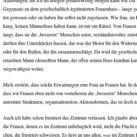
Äußerungen, die ich im übrigen genausowenig billigen kann wie Du. 
Gegensatz zu dem gesellschaftlich legitimierten Frauenhass – lange 
ten gewesen oder sie haben ihn selbst nicht zugelassen. Wie frau, im
kung, keinen Männerhass haben kann, ist mir ein Rätsel. Von Frauen
langt, dass sie die „besseren“ Menschen seien, verständnisvoller, e
durften ihre Unterdrücker hassen, das war der Motor für den Widersta
oder für den Bullen, der ihn zusammenschlägt. Da wird die gesellscha
einzelnen Mann (denselben Mann, der offen seinen Hass kundtun kann
vergewaltigen weiter.
Mich verstört, dass solche Erwartungen eine Frau an Frauen hat. In de
dass wir Frauen eben nicht von vorneherein die „besseren“ Menschen
autoritäre Strukturen, organisationslose Aktionsformen, das ist doch n
Auch ich habe schon frustriert das Zentrum verlassen. Ich glaube abe
die Frauen, denen es im Zentrum unbehaglich wird, nicht die Fluch
chen, die frustriert schweigen. Es liegt an uns allen,
was
im Zentrum l