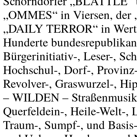
Schorndorfer „BLÄTTLE“ und
„OMMES“ in Viersen, der
„DAILY TERROR“ in Werthe
Hunderte bundesrepublikanis
Bürgerinitiativ-, Leser-, S
Hochschul-, Dorf-, Provinz-
Revolver-, Graswurzel-, Hi
–
WILDEN
– Straßenmusike
Querfeldein-, Heile-Welt-,
Traum-, Sumpf-, und Basis