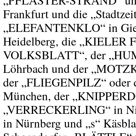
„PFLASTER-STRAND“ un
Frankfurt und die „Stadtzei
„ELEFANTENKLO“ in Gie
Heidelberg, die „KIELER
VOLKSBLATT“, der „HUM
Löhrbach und der „MOTZK
der „FLIEGENPILZ“ oder
München, der „KNIPPERDO
„VERRECKERLING“ in Nie
in Nürnberg und „s“ Käsblat