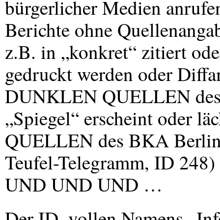
bürgerlicher Medien anrufe
Berichte ohne Quellenanga
z.B. in „konkret“ zitiert o
gedruckt werden oder Diffa
DUNKLEN
QUELLEN
des
„Spiegel“ erscheint oder lä
QUELLEN
des
BKA
Berlin
Teufel-Telegramm, ID 248) 
UND
UND
UND
…
Der ID, vollen Namens „Inf