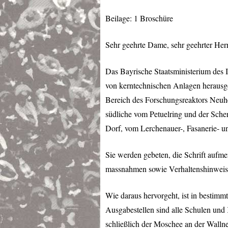
Beilage: 1 Broschüre
Sehr geehrte Dame, sehr geehrter Her
Das Bayrische Staatsministerium des 
von kerntechnischen Anlagen herausge
Bereich des Forschungsreaktors Neuhe
südliche vom Petuelring und der Sch
Dorf, vom Lerchenauer-, Fasanerie- u
Sie werden gebeten, die Schrift aufme
massnahmen sowie Verhaltenshinweise 
Wie daraus hervorgeht, ist in bestim
Ausgabestellen sind alle Schulen und K
schließlich der Moschee an der Wallne