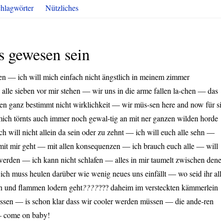
hlagwörter
Nützliches
es gewesen sein
ben — ich will mich einfach nicht ängstlich in meinem zimmer
 alle sieben vor mir stehen — wir uns in die arme fallen la-chen — das
den ganz bestimmt nicht wirklichkeit — wir müs-sen here and now für s
 mich törnts auch immer noch gewal-tig an mit ner ganzen wilden horde
h will nicht allein da sein oder zu zehnt — ich will euch alle sehn —
 mit mir geht — mit allen konsequenzen — ich brauch euch alle — will
werden — ich kann nicht schlafen — alles in mir taumelt zwischen den
ich muss heulen darüber wie wenig neues uns einfällt — wo seid ihr al
n und flammen lodern geht
??
??
??? daheim im versteckten kämmerlein
rassen — is schon klar dass wir cooler werden müssen — die ande-ren
 — come on baby!