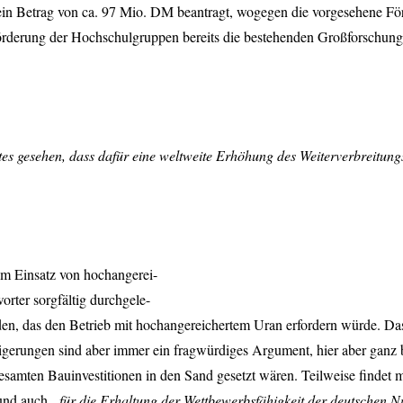
ein Betrag von ca. 97 Mio. DM beantragt, wogegen die vorgesehene F
Förderung der Hochschulgruppen bereits die bestehenden Großforschun
tes gesehen, dass dafür eine weltweite Erhöhung des Weiterverbreitun
dem Einsatz von hochangerei-
orter sorgfältig durchgele-
nden, das den Betrieb mit hochangereichertem Uran erfordern würde. Da
gerungen sind aber immer ein fragwürdiges Argument, hier aber ganz b
samten Bauinvestitionen in den Sand gesetzt wären. Teilweise findet
 und auch
„für die Erhaltung der Wettbewerbsfähigkeit der deutschen N