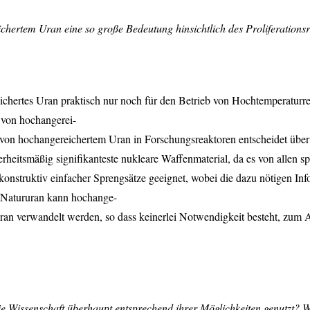
ertem Uran eine so große Bedeutung hinsichtlich des Proliferationsr
chertes Uran praktisch nur noch für den Betrieb von Hochtemperaturrea
r von hochangerei-
 von hochangereichertem Uran in Forschungsreaktoren entscheidet über 
erheitsmäßig signifikanteste nukleare Waffenmaterial, da es von allen s
nstruktiv einfacher Sprengsätze geeignet, wobei die dazu nötigen Info
t Natururan kann hochange-
 Uran verwandelt werden, so dass keinerlei Notwendigkeit besteht, zu
ie Wissenschaft überhaupt entsprechend ihrer Möglichkeiten genutzt? W