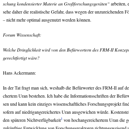
schung kondensierter Materie an Großforschungsgeräten“
arbeiten, 
sehe daher die realistische Gefahr, dass wegen der unzureichenden 
– nicht mehr optimal ausgenutzt werden können.
Forum Wissenschaft:
Welche Dringlichkeit wird von den Befürwortern des
FRM
-II Konzep
gerechtfertigt wäre?
Hans Ackermann:
In der Tat fragt man sich, weshalb die Befürworter des
FRM
-II auf 
chertem Uran bestehen. Ich habe die Informationsschriften der Befürw
sen und kann kein einziges wissenschaftliches Forschungsprojekt fi
sofern auf niedrigangereichertes Uran ausgewichen würde. Kostenstei
1
den späteren Nichtverfügbarkeit
von hochangereichertem Uran die ge
zukünftige Entwicklung von Forschungsreaktoren richtungsweisend