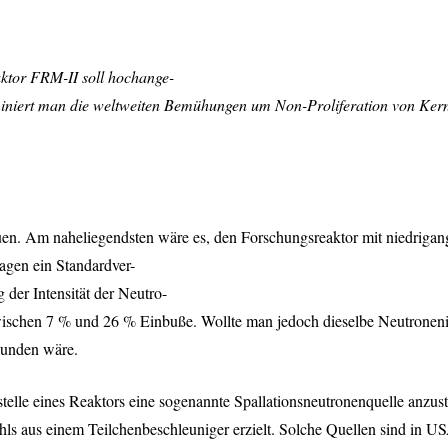
aktor
FRM
-II soll hochange-
miniert man die weltweiten Bemühungen um Non-Proliferation von Kern
uen. Am naheliegendsten wäre es, den Forschungsreaktor mit niedrigan
agen ein Standardver-
 der Intensität der Neutro-
hen 7 % und 26 % Einbuße. Wollte man jedoch dieselbe Neutroneninte
bunden wäre.
nstelle eines Reaktors eine sogenannte Spallationsneutronenquelle anz
ls aus einem Teilchenbeschleuniger erzielt. Solche Quellen sind in
US