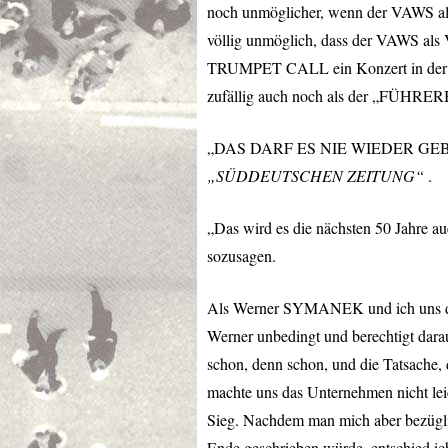
noch unmöglicher, wenn der
VAWS
al
völlig unmöglich, dass der
VAWS
als 
TRUMPET
CALL
ein Konzert in der
zufällig auch noch als der „FÜHRERBAU
„DAS
DARF
ES
NIE
WIEDER
GEBE
„SÜDDEUTSCHEN
ZEITUNG
“
.
„Das wird es die nächsten 50 Jahre auc
sozusagen.
Als Werner
SYMANEK
und ich uns 
Werner unbedingt und berechtigt dara
schon, denn schon, und die Tatsache,
machte uns das Unternehmen nicht lei
Sieg. Nachdem man mich aber bezüglic
Ende geschrieben würde, entschied ic