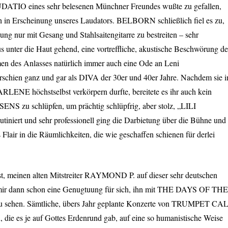
UDATIO
eines sehr belesenen Münchner Freundes wußte zu gefallen,
ch in Erscheinung unseres Laudators.
BELBORN
schließlich fiel es zu,
ng nur mit Gesang und Stahlsaitengitarre zu bestreiten – sehr
 unter die Haut gehend, eine vortreffliche, akustische Beschwörung de
n des Anlasses natürlich immer auch eine Ode an Leni
rschien ganz und gar als
DIVA
der 30er und 40er Jahre. Nachdem sie i
ARLENE
höchstselbst verkörpern durfte, bereitete es ihr auch kein
SENS
zu schlüpfen, um prächtig schlüpfrig, aber stolz, „LILI
iert und sehr professionell ging die Darbietung über die Bühne und
Flair in die Räumlichkeiten, die wie geschaffen schienen für derlei
t, meinen alten Mitstreiter
RAYMOND
P. auf dieser sehr deutschen
ir dann schon eine Genugtuung für sich, ihn mit
THE
DAYS
OF
THE
u sehen. Sämtliche, übers Jahr geplante Konzerte von
TRUMPET
CA
 die es je auf Gottes Erdenrund gab, auf eine so humanistische Weise