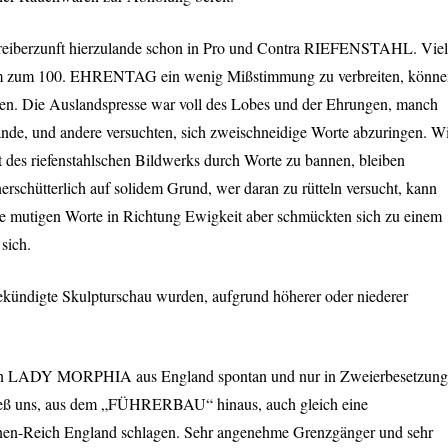
hreiberzunft hierzulande schon in Pro und Contra
RIEFENSTAHL
. Vie
um zum 100.
EHRENTAG
ein wenig Mißstimmung zu verbreiten, könn
ben. Die Auslandspresse war voll des Lobes und der Ehrungen, manch
lande, und andere versuchten, sich zweischneidige Worte abzuringen. W
t des riefenstahlschen Bildwerks durch Worte zu bannen, bleiben
erschütterlich auf solidem Grund, wer daran zu rütteln versucht, kann
Die mutigen Worte in Richtung Ewigkeit aber schmückten sich zu einem
sich.
kündigte Skulpturschau wurden, aufgrund höherer oder niederer
en
LADY
MORPHIA
aus England spontan und nur in Zweierbesetzung
eß uns, aus dem „FÜHRERBAU“ hinaus, auch gleich eine
nnen-Reich England schlagen. Sehr angenehme Grenzgänger und sehr