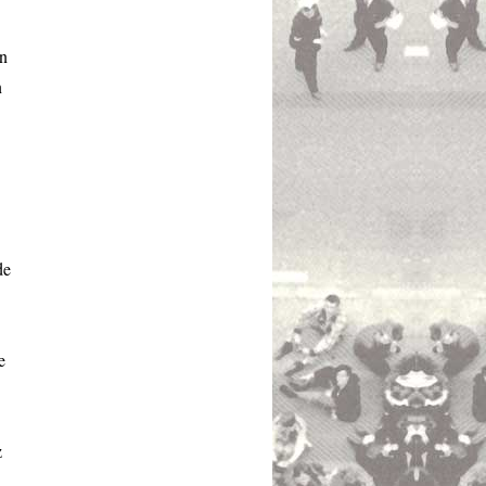
en
n
de
e
z