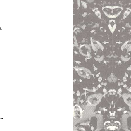
s
n
LL