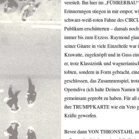
vereitelt. Ihn hier im „FÜHRERBAU“ d
Erinnerungen stiegen in mir empor, wi
schwarz-weiß-roten Fahne des
CIRC
Publikum erschütterten – damals n
immer bis zum Exzess. Raymond glaubt
seiner Gitarre in viele Einzelteile wa
Krawatte, zugeknöpft und in Guss ei
er, trotz Klassizistik und wagnerianis
tobten, sondern in Form gebracht, ei
geschlossen, das Zusammenspiel, trot
Operndiva (ich halte Deinen Namen li
gemeinsam geprobt zu haben. Für all di
ihre
TRUMPFKARTE
wie ein Veto g
Kräfte geworfen.
Bevor dann
VON
THRONSTAHL
mi