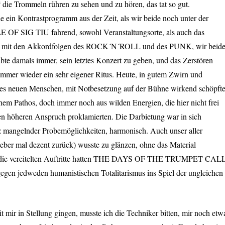
ie Trommeln rühren zu sehen und zu hören, das tat so gut.
e ein Kontrastprogramm aus der Zeit, als wir beide noch unter der
LE
OF
SIG
TIU
fahrend, sowohl Veranstaltungsorte, als auch das
och mit den Akkordfolgen des ROCK´N´ROLL und des
PUNK
, wir beid
e damals immer, sein letztes Konzert zu geben, und das Zerstören
r immer wieder ein sehr eigener Ritus. Heute, in gutem Zwirn und
nes neuen Menschen, mit Notbesetzung auf der Bühne wirkend schöpft
chem Pathos, doch immer noch aus wilden Energien, die hier nicht frei
nen höheren Anspruch proklamierten. Die Darbietung war in sich
z mangelnder Probemöglichkeiten, harmonisch. Auch unser aller
eber mal dezent zurück) wusste zu glänzen, ohne das Material
e vereitelten Auftritte hatten
THE
DAYS
OF
THE
TRUMPET
CAL
egen jedweden humanistischen Totalitarismus ins Spiel der ungleichen
t mir in Stellung gingen, musste ich die Techniker bitten, mir noch etw