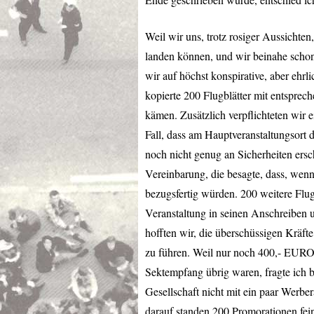
Weil wir uns, trotz rosiger Aussichten
landen können, und wir beinahe schon
wir auf höchst konspirative, aber ehrl
kopierte 200 Flugblätter mit entsprech
kämen. Zusätzlich verpflichteten wir 
Fall, dass am Hauptveranstaltungsort
noch nicht genug an Sicherheiten ersch
Vereinbarung, die besagte, dass, wen
bezugsfertig würden. 200 weitere Flug
Veranstaltung in seinen Anschreiben 
hofften wir, die überschüssigen Kräfte
zu führen. Weil nur noch 400,-
EUR
Sektempfang übrig waren, fragte ich
Gesellschaft nicht mit ein paar Werber
darauf standen 200 Promorationen fei