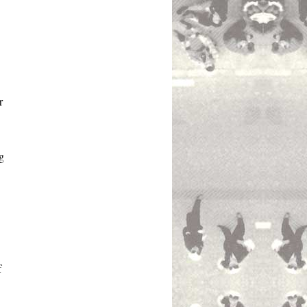
r
g
f