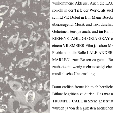
willkommene Akteure. Auch die
LA
sowohl in der Tiefe der Worte, als au
sein
LIVE
-Debüt in Ein-Mann-Besetzu
überzeugend, Musik und Text durchaus
Geheimen Europa auch, und im Rahme
RIEFENSTAHL
.
GLORIA
GRAY
e
einem
VILSMEIER
-Film ja schon
M
Problem, in die Rolle
LALE
ANDER
MARLEN“ zum Besten zu geben. Routin
zauberte ein wenig mehr nostalgisches 
musikalische Untermalung.
Dann endlich freute ich mich herzlichs
Bühne begrüßen zu dürfen. Das war m
TRUMPET
CALL
in Szene gesetzt z
wurden ja von den gutesten Menschen,