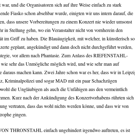
 war, und die Organisatoren sich auf ihre Weise einfach zu stark
ehende Fiasko schon absehbar wurde, einigten wir uns intern darauf, die
egen, dass unsere Vorbereitungen zu einem Konzert nie wieder umsonst
hr in Stellung gehn, wo ein Veranstalter nicht von vornherein den
t im Griff zu haben. Die Blauäugigkeit, mit welcher, in künstlerisch so
zerte geplant, angekündigt und dann doch nicht durchgeführt werden,
rategie, vor allem nach Phantasie. Zum Anlass des
RIEFENSTAHL
-
n, wie sehr das Unmögliche möglich wird, und wie sehr man auf
daraus machen kann. Zwei Jahre schon war es her, dass wir in Leipzi
z, Kriminalpolizei und sogar
MAD
mit ein paar Schachzügen
 sowohl die Ungläubigen als auch die Unfähigen aus den vermeintlich
mmen. Kurz nach der Ankündigung des Konzertvorhabens rührten sich
ung vertraten, dass das wohl nichts werden könne, und dass wir von
trophe gingen.
VON
THRONSTAHL
einfach ungehindert irgendwo auftreten, es ist