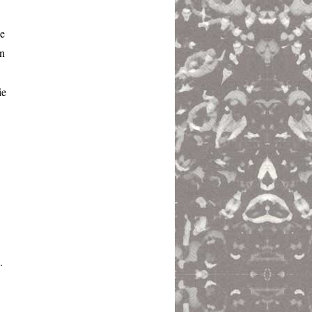
le
en
ie
.