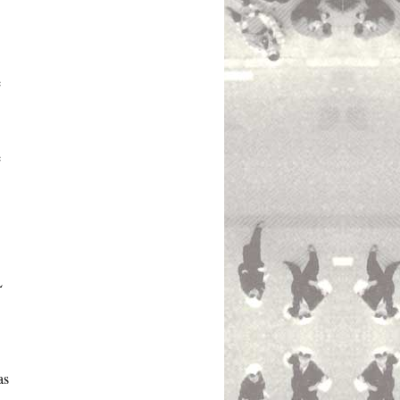
e
e
L
as