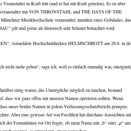
s Veranstalter in Kraft tritt (und er hat mit Kraft getreten). Es ist aber
Veranstalter mit
VON
THRONSTAHL
und
THE
DAYS
OF
THE
 Münchner Musikhochschule veranstaltet, inmitten eines Gebäudes, das
“ gilt und gerne als historisch sehr belastet betrachtet wird.
N“, vermeldete Hochschuldirektor
HELMSCHROTT
am 28.8. in de
h nicht mehr geben“, sage ich, weil es einfach einmalig war, einzigarti
darüber einig waren, das Unmögliche möglich zu machen, bestand
uf, dass wir ganz offen mit unseren Namen operieren sollten. Wenn
 dass unser beider Namen in jedem Verfassungsschutzbericht prangen,
chter. Aber eine gewisse Art von Frechheit hat durchaus Aussichten au
h der Formalitäten vor Ort fragte, ob mein Name mit „b“ oder „p“ am
h mich spontan, es einmal mit „p“ zu versuchen.