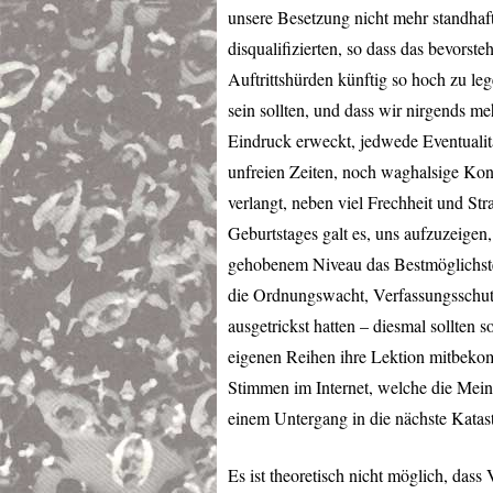
unsere Besetzung nicht mehr standhaft
disqualifizierten, so dass das bevorst
Auftrittshürden künftig so hoch zu l
sein sollten, und dass wir nirgends me
Eindruck erweckt, jedwede Eventualitä
unfreien Zeiten, noch waghalsige Kon
verlangt, neben viel Frechheit und St
Geburtstages galt es, uns aufzuzeige
gehobenem Niveau das Bestmöglichste 
die Ordnungswacht, Verfassungsschut
ausgetrickst hatten – diesmal sollten
eigenen Reihen ihre Lektion mitbeko
Stimmen im Internet, welche die Mein
einem Untergang in die nächste Katas
Es ist theoretisch nicht möglich, dass