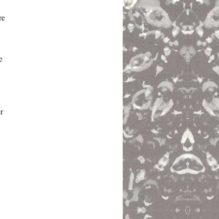
re
e
r