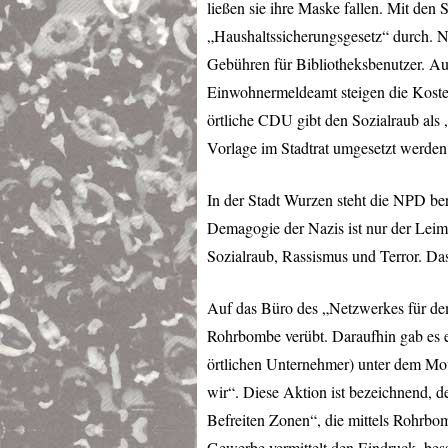
ließen sie ihre Maske fallen. Mit den
„Haushaltssicherungsgesetz“ durch. N
Gebühren für Bibliotheksbenutzer. Au
Einwohnermeldeamt steigen die Koste
örtliche
CDU
gibt den Sozialraub als
Vorlage im Stadtrat umgesetzt werden
In der Stadt Wurzen steht die
NPD
ber
Demagogie der Nazis ist nur der Leim
Sozialraub, Rassismus und Terror. Da
Auf das Büro des „Netzwerkes für de
Rohrbombe verübt. Daraufhin gab es ei
örtlichen Unternehmer) unter dem Mot
wir“. Diese Aktion ist bezeichnend, de
Befreiten Zonen“, die mittels Rohrbom
Gewerbe vermittelt den Eindruck, bess