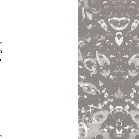
e
n
t
e,