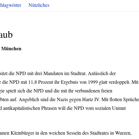
hlagwörter
Nützliches
raub
d München
sitzt die
NPD
mit drei Mandaten im Stadtrat. Anlässlich der
e die
NPD
mit 11,8 Prozent ihr Ergebnis von 1999 glatt verdoppelt. Mit
e spielt sich die
NPD
und die mit ihr verbundenen freien
bten auf. Angeblich sind die Nazis gegen Hartz IV. Mit flotten Sprüch
 antikapitalistischen Phrasen will die
NPD
vom sozialen Unmut
nen Kleinbürger in den weichen Sesseln des Stadtrates in Wurzen,