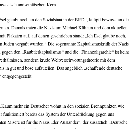
rassistisch antisemitischen Kern.
sel glaubt noch an den Sozialstaat in der BRD“, knüpft bewusst an die
ren an. Damals traten die Nazis um Michael Kühnen und dem aktuellen
t Plakaten auf, auf denen geschrieben stand: „Ich Esel glaube noch,
rn Juden vergaßt wurden“. Die sogenannte Kapitalismuskritik der Nazis
en gegen den „Raubtierkapitalismus“ und die „Finanzoligarchie“ ist kein
sverhältnissen, sondern krude Weltverschwörungstheorie mit dem
tnis in gut und böse aufzuteilen. Das angeblich „schaffende deutsche
 entgegengestellt.
: „Kaum mehr ein Deutscher wohnt in den sozialen Brennpunkten wie
r funktioniert bereits das System der Unterdrückung gegen uns
len Misere ist für die Nazis „der Ausländer“, der zusätzlich „Deutsche