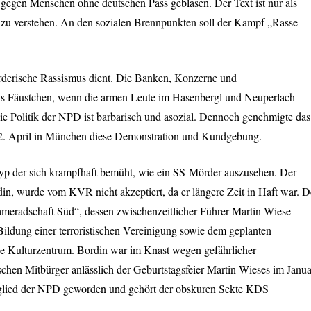
egen Menschen ohne deutschen Pass geblasen. Der Text ist nur als
zu verstehen. An den sozialen Brennpunkten soll der Kampf „Rasse
rderische Rassismus dient. Die Banken, Konzerne und
ins Fäustchen, wenn die armen Leute im Hasenbergl und Neuperlach
e Politik der
NPD
ist barbarisch und asozial. Dennoch genehmigte das
. April in München diese Demonstration und Kundgebung.
Typ der sich krampfhaft bemüht, wie ein SS-Mörder auszusehen. Der
din, wurde vom
KVR
nicht akzeptiert, da er längere Zeit in Haft war. D
ameradschaft Süd“, dessen zwischenzeitlicher Führer Martin Wiese
Bildung einer terroristischen Vereinigung sowie dem geplanten
e Kulturzentrum. Bordin war im Knast wegen gefährlicher
chen Mitbürger anlässlich der Geburtstagsfeier Martin Wieses im Janua
glied der
NPD
geworden und gehört der obskuren Sekte
KDS
.