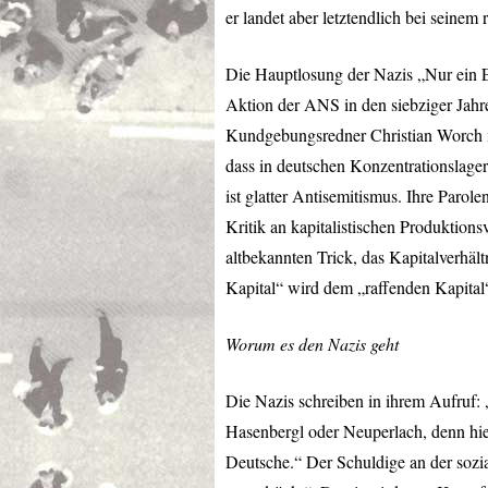
er landet aber letztendlich bei seinem 
Die Hauptlosung der Nazis „Nur ein E
Aktion der
ANS
in den siebziger Jah
Kundgebungsredner Christian Worch mi
dass in deutschen Konzentrationslage
ist glatter Antisemitismus. Ihre Parol
Kritik an kapitalistischen Produktion
altbekannten Trick, das Kapitalverhäl
Kapital“ wird dem „raffenden Kapital“
Worum es den Nazis geht
Die Nazis schreiben in ihrem Aufruf
Hasenbergl oder Neuperlach, denn hie
Deutsche.“ Der Schuldige an der sozia