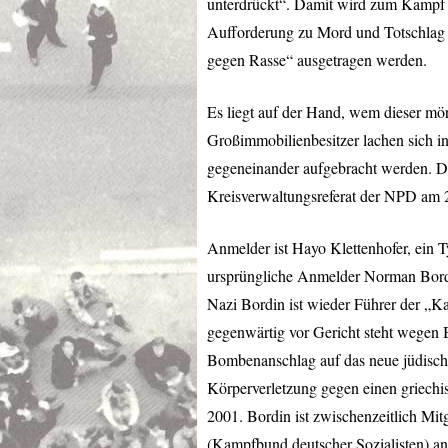
unterdrückt“. Damit wird zum Kampf g
Aufforderung zu Mord und Totschlag 
gegen Rasse“ ausgetragen werden.
Es liegt auf der Hand, wem dieser mö
Großimmobilienbesitzer lachen sich 
gegeneinander aufgebracht werden. Di
Kreisverwaltungsreferat der
NPD
am 2
Anmelder ist Hayo Klettenhofer, ein 
ursprüngliche Anmelder Norman Bor
Nazi Bordin ist wieder Führer der „K
gegenwärtig vor Gericht steht wegen 
Bombenanschlag auf das neue jüdisch
Körperverletzung gegen einen griechis
2001. Bordin ist zwischenzeitlich Mit
(Kampfbund deutscher Sozialisten) an