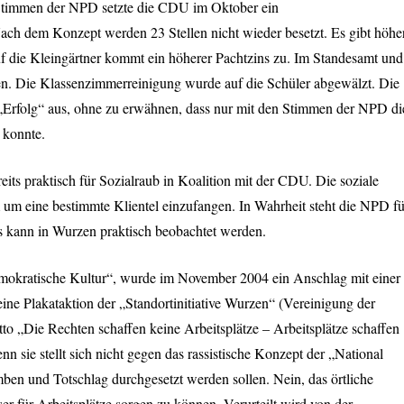
 Stimmen der
NPD
setzte die
CDU
im Oktober ein
ach dem Konzept werden 23 Stellen nicht wieder besetzt. Es gibt höhe
f die Kleingärtner kommt ein höherer Pachtzins zu. Im Standesamt und
n. Die Klassenzimmerreinigung wurde auf die Schüler abgewälzt. Die
 „Erfolg“ aus, ohne zu erwähnen, dass nur mit den Stimmen der
NPD
di
 konnte.
eits praktisch für Sozialraub in Koalition mit der
CDU
. Die soziale
 um eine bestimmte Klientel einzufangen. In Wahrheit steht die
NPD
fü
s kann in Wurzen praktisch beobachtet werden.
mokratische Kultur“, wurde im November 2004 ein Anschlag mit einer
ne Plakataktion der „Standortinitiative Wurzen“ (Vereinigung der
to „Die Rechten schaffen keine Arbeitsplätze – Arbeitsplätze schaffen
nn sie stellt sich nicht gegen das rassistische Konzept der „National
ben und Totschlag durchgesetzt werden sollen. Nein, das örtliche
er für Arbeitsplätze sorgen zu können. Verurteilt wird von der