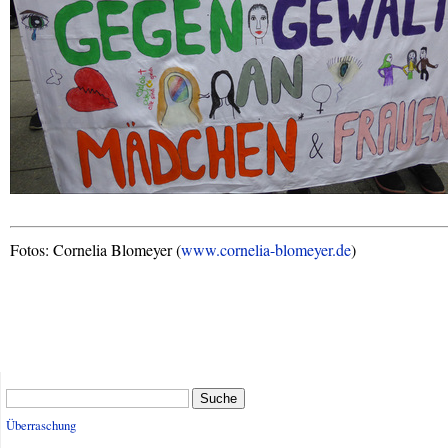
Fotos: Cornelia Blomeyer (
www.cornelia-blomeyer.de
)
Suche
Überraschung