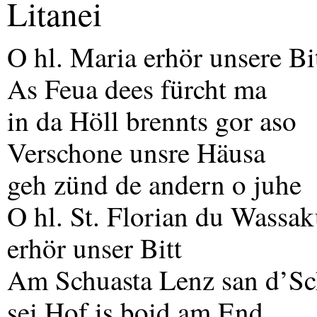
Litanei
O hl. Maria erhör unsere Bi
As Feua dees fürcht ma
in da Höll brennts gor aso
Verschone unsre Häusa
geh zünd de andern o juhe
O hl. St. Florian du Wass
erhör unser Bitt
Am Schuasta Lenz san d’Sc
sei Hof is boid am End