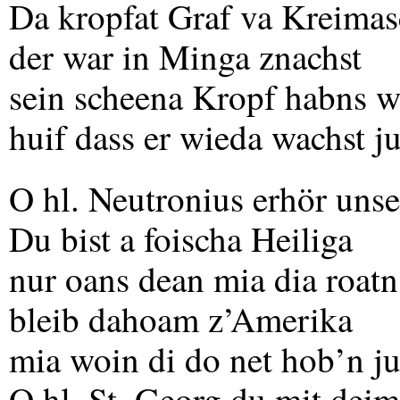
Da kropfat Graf va Kreima
der war in Minga znachst
sein scheena Kropf habns 
huif dass er wieda wachst j
O hl. Neutronius erhör unse
Du bist a foischa Heiliga
nur oans dean mia dia roatn
bleib dahoam z’Amerika
mia woin di do net hob’n j
O hl. St. Georg du mit de