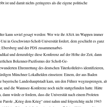
 ist und damit nichts geringeres als die eigene politische
lter kann soviel gesagt werden: Wer wie ihr AStA im Wappen immer
i in Geschwister-Scholl-Universität fordert, dem geschieht es ganz
ng Ebersberg und der
PDS
zusammenarbei-
dikal und demzufolge diese Konferenz auf der Höhe der Zeit, dann
gerlichen Bekenner-Pazifismus der Scholl-Ge-
bewunderten Ehrenrettung des deutschen Täterkollektivs identifizieren,
würdigen Münchner Lokalhelden einsetzen: Einem, der aus Baden
ie bayerische Landeshauptstadt kam, um den Führer wegzusprengen, al
r, und die Wannsee-Konferenz noch nicht stattgefunden hatte. Hätte
 dann würde er fordern, dass die Universität nach einem Proleten
die Parole „Krieg dem Krieg“ ernst nahm und folgerichtig nicht 1943