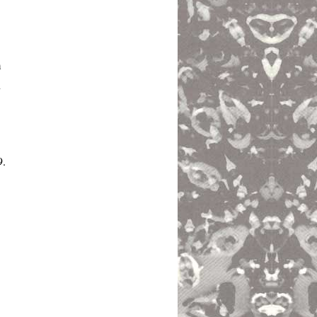
m
n
9.