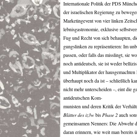
Internationale Politik der
PDS
München,
der israelischen Regierung zu bewegen
Marketingevent von vier linken Zeitsch
lebnisgastronomie, exklusive selbstve
Fug und Recht von sich behaupten, d
gungslinken zu repräsentieren: Im unbe
passen, oder falls das misslingt, sie 
noch antideutsch, sie ist weder bellizi
und Multiplikator der hausgemachten 
überhaupt noch da ist – schließlich k
nicht mehr unterscheiden –, eint die
antideutschen Kom-
munisten und deren Kritik der Verhäl
Blätter des iz3w
bis
Phase 2
auch sonst
gemeinsamen Nenners: Die Abwehr de
daran erinnern, wie weit man bereits ü