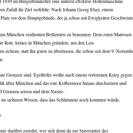
bst 1939 im Bürgerbräukeller eine äußerst effektive Höllenmaschine
eren Zufall ihr Ziel verfehlte: Nach Johann Georg Elser, einem
 Platz vor dem Hauptgebäude, der ja schon seit Ewigkeiten Geschwiste
n um München verdienten Bellizisten zu benennen: Dem roten Matrosen
 die Rote Armee in München gründete, um den Leu-
 sichern, statt ihn jenen zu überlassen, die schon seit dem 9. Novemb
n.
ne Grenzen sind. Egelhofer wollte nach einem verlorenen Krieg gegen
blik über München und das rote Kolbermoor hinaus durchsetzen und
and Grenzen setzen und dem Nazire-
, im sicheren Wissen, dass das Schlimmste noch kommen würde.
r
ig darüber geredet, wer sich denn da zur Speerspitze des