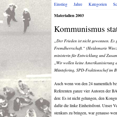
Einstieg
Jahre
Kategorien
Sc
Materialien 2003
Kommunismus statt
„Der Frieden ist nicht gewonnen. Es gi
Fremdherrschaft.“ (Heidemarie Wieczo
ministerin für Entwicklung und Zusa
„Wir wollen keine Amerikanisierung de
Müntefering,
SPD
-Fraktionschef im B
Auch wenn von den 24 namentlich bzw
Referenten ganze vier Autoren der
B
den: Es ist nicht gelungen, den Kongr
dafür die linke Einheitsfront. Unser V
stenkurs zu bringen, war genauso wen