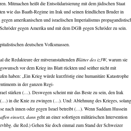
lieren. Mitmachen heißt die Entsolidarisierung mit dem jüdischen Staat
ten wie das Baath-Regime im Irak und seinen feindlichen Bruder in
 gegen amerikanischen und israelischen Imperialismus propagandistisc
m Schröder gegen Amerika und mit dem
DGB
gegen Schröder zu sein.
kapitalistischen deutschen Volksmassen.
al die Redakteure der mitveranstaltenden
Blätter des iz3W
, warum sie
swunsch vor dem Krieg ins Blatt rückten und seither nicht mit
fen haben: „Ein Krieg würde kurzfristig eine humanitäre Katastrophe
sentiments in der ganzen Regi-
rael stärken (…). Deswegen scheint mir das Beste zu sein, den Irak
o (…) in die Knie zu zwingen (…). Und: Ablehnung des Krieges, solan
se nach innen oder gegen Israel betreibt (…). Wenn Saddam Hussein
ffen einsetzt, dann
geht an einer sofortigen militärischen Intervention
rvhbg. die Red.) Gehen Sie doch einmal zum Stand der Schweizer