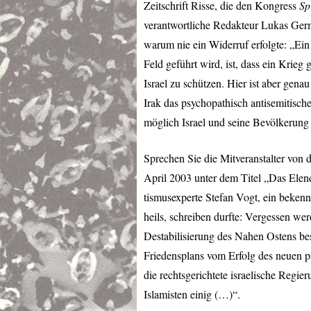
Zeitschrift Risse, die den Kongress
Sp
verantwortliche Redakteur Lukas Germ
warum nie ein Widerruf erfolgte: „Ei
Feld geführt wird, ist, dass ein Krieg
Israel zu schützen. Hier ist aber gena
Irak das psychopathisch antisemitisch
möglich Israel und seine Bevölkerung 
Sprechen Sie die Mitveranstalter von 
April 2003 unter dem Titel „Das Elend
tismusexperte Stefan Vogt, ein beken
heils, schreiben durfte: Vergessen we
Destabilisierung des Nahen Ostens be
Friedensplans vom Erfolg des neuen p
die rechtsgerichtete israelische Regier
Islamisten einig (…)“.