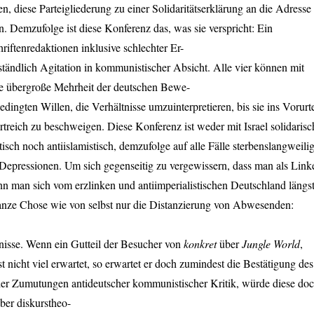
 diese Parteigliederung zu einer Solidaritätserklärung an die Adresse
. Demzufolge ist diese Konferenz das, was sie verspricht: Ein
riftenredaktionen inklusive schlechter Er-
rständlich Agitation in kommunistischer Absicht. Alle vier können mit
ie übergroße Mehrheit der deutschen Bewe-
dingten Willen, die Verhältnisse umzuinterpretieren, bis sie ins Vorurte
wortreich zu beschweigen. Diese Konferenz ist weder mit Israel solidarisc
stisch noch antiislamistisch, demzufolge auf alle Fälle sterbenslangweili
Depressionen. Um sich gegenseitig zu vergewissern, dass man als Link
ann man sich vom erzlinken und antiimperialistischen Deutschland längs
 ganze Chose wie von selbst nur die Distanzierung von Abwesenden:
tnisse. Wenn ein Gutteil der Besucher von
konkret
über
Jungle World
,
 nicht viel erwartet, so erwartet er doch zumindest die Bestätigung des
r Zumutungen antideutscher kommunistischer Kritik, würde diese do
ber diskurstheo-