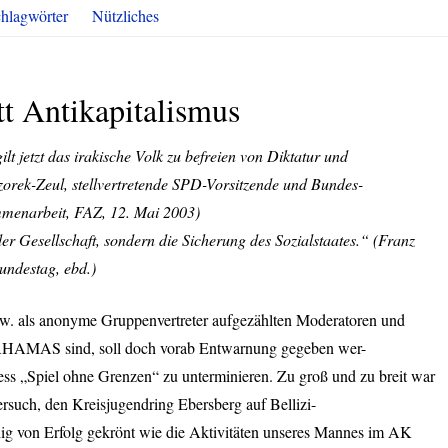
hlagwörter
Nützliches
 Antikapitalismus
lt jetzt das irakische Volk zu befreien von Diktatur und
rek-Zeul, stellvertretende
SPD
-Vorsitzende und Bundes-
mmenarbeit,
FAZ
, 12. Mai 2003)
r Gesellschaft, sondern die Sicherung des Sozialstaates.“ (Franz
undestag, ebd.)
. als anonyme Gruppenvertreter aufgezählten Moderatoren und
AHAMAS
sind, soll doch vorab Entwarnung gegeben wer-
ess „Spiel ohne Grenzen“ zu unterminieren. Zu groß und zu breit war
ersuch, den Kreisjugendring Ebersberg auf Bellizi-
ig von Erfolg gekrönt wie die Aktivitäten unseres Mannes im AK