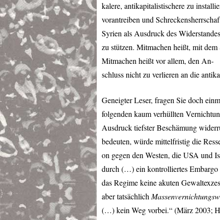
kalere, antikapitalistischere zu instal
vorantreiben und Schreckensherrschaf
Syrien als Ausdruck des Widerstandes
zu stützen. Mitmachen heißt, mit de
Mitmachen heißt vor allem, den An-
schluss nicht zu verlieren an die anti
Geneigter Leser, fragen Sie doch einm
folgenden kaum verhüllten Vernichtung
Ausdruck tiefster Beschämung widerru
bedeuten, würde mittelfristig die Res
on gegen den Westen, die
USA
und Is
durch (…) ein kontrolliertes Embarg
das Regime keine akuten Gewaltexzes
aber tatsächlich
Massenvernichtungswa
(…) kein Weg vorbei.“ (März 2003; H