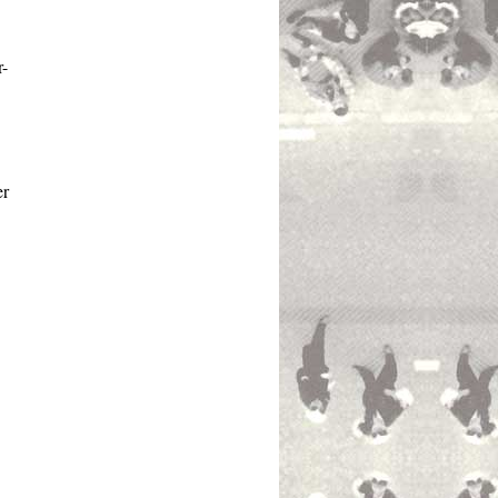
r-
er