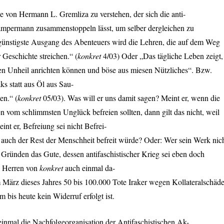
 von Hermann L. Gremliza zu verstehen, der sich die anti-
mpermann zusammenstoppeln lässt, um selber dergleichen zu
ünstigste Ausgang des Abenteuers wird die Lehren, die auf dem Weg
 Geschichte streichen.“ (
konkret
4/03) Oder „Das tägliche Leben zeigt,
en Unheil anrichten können und böse aus miesen Nützliches“. Bzw.
ks statt aus Öl aus Sau-
en.“ (
konkret
05/03). Was will er uns damit sagen? Meint er, wenn die
 vom schlimmsten Unglück befreien sollten, dann gilt das nicht, weil
int er, Befreiung sei nicht Befrei-
 auch der Rest der Menschheit befreit würde? Oder: Wer sein Werk nic
 Gründen das Gute, dessen antifaschistischer Krieg sei eben doch
ie Herren von
konkret
auch einmal da-
März dieses Jahres 50 bis 100.000 Tote Iraker wegen Kollateralschäd
 bis heute kein Widerruf erfolgt ist.
einmal die Nachfolgeorganisation der Antifaschistischen Ak-