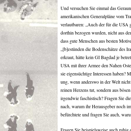
Und versuchen Sie einmal das Geraune
amerikanischen Generalpläne vom Tra
verlautbaren: „Auch der für die
USA
g
dorthin bezogen wurden, nicht aus der
dass gute Menschen aus besten Motiv
„[b]estünden die Bodenschätze des Ira
erkraut, hätte kein GI Bagdad je betret
USA
mit ihrer Armee den Nahen Osten
sie eigensüchtige Interessen haben? Me
ung, wenn anderswo in der Welt nicht
reinen Herzens tut, sondern aus bösen
irgendwie faschistisch? Fragen Sie d
nach, warum ihr Herausgeber noch im 
befürchtete und fragen Sie auch, warum
Fragen Sie beispielsweise auch ruhig 