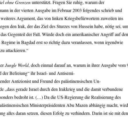
iel ohne Grenzen
unterstützt. Fragen Sie ruhig, warum der
ann in der vierten Ausgabe im Februar 2003 folgendes schrieb und
n weiteres Argument, das von linken Kriegsbefürwortern zuweilen ins
 gegen den Irak, der das Ziel des Sturzes von Hussein habe, nötig sei, u
u das Gegenteil der Fall. Würde doch ein amerikanischer Angriff auf de
e Regime in Bagdad erst so richtig dazu veranlassen, wenn irgendwie
zu attackieren.“
der
Jungle World
, doch einmal darauf an, warum in ihrer Ausgabe vom 
 der Befreiung“ ihr Israel- und Antisemi-
nender Antizionist und Freund des palästinensischen Un-
rde „dass gerade Israel durch den Irakkrieg und die damit verbundene
sonders bedroht ist. (…) Da die US-Regierung die Realisierung des
alästinensischen Ministerpräsidenten Abu Mazen abhängig macht, wird
ung alles daran setzen, diesen Erfolg zu verhindern. Darin ist sie mit den