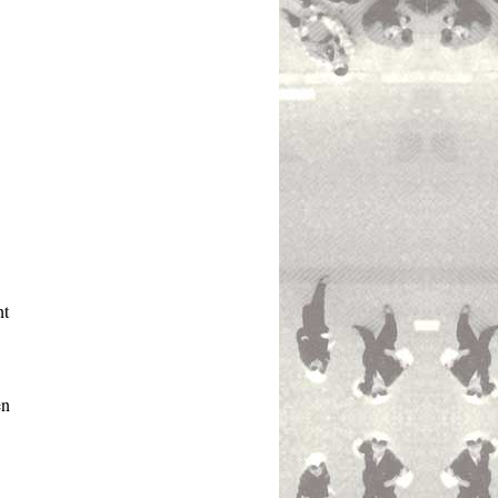
ht
en