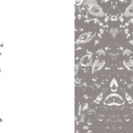
il
h
g
e
t
ch