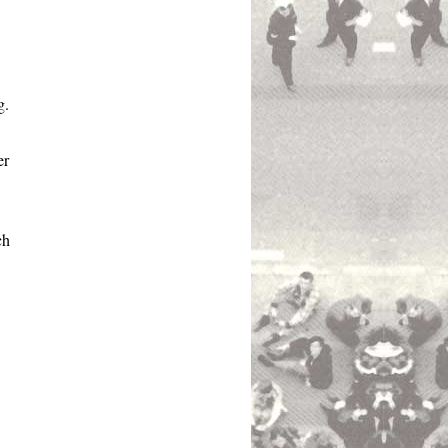
g.
er
ch