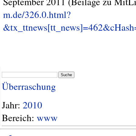
September 2011 (Beilage zu MitLin
m.de/326.0.html?
&tx_ttnews[tt_news]=462&cHas
Suche
Überraschung
Jahr:
2010
Bereich:
www