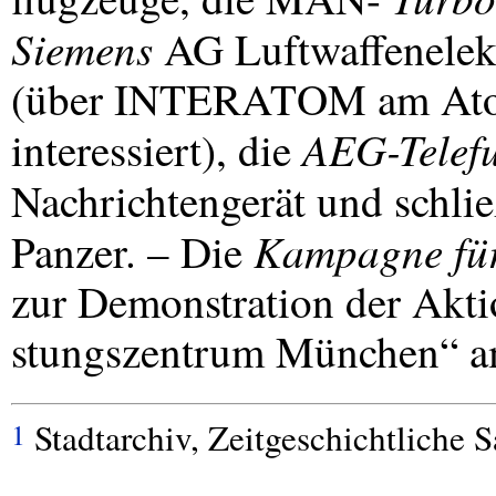
Siemens
AG Luftwaffenelekt
(über
INTERATOM
am Ato
AEG
-Telef
interessiert), die
Nachrichtengerät und schlie
Kampagne für
Panzer. – Die
zur Demonstration der Akt
stungszentrum München“ am
Stadtarchiv, Zeitgeschichtliche
1