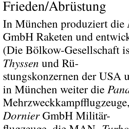
Frieden/Abrüstung
In München produziert die
GmbH Raketen und entwicke
(Die Bölkow-Gesellschaft ist
Thyssen
und Rü-
stungskonzernen der
USA
u
Pana
in München weiter die
Mehrzweckkampfflugzeuge, 
Dornier
GmbH Militär-
Turbo
flugzeuge, die
MAN
-