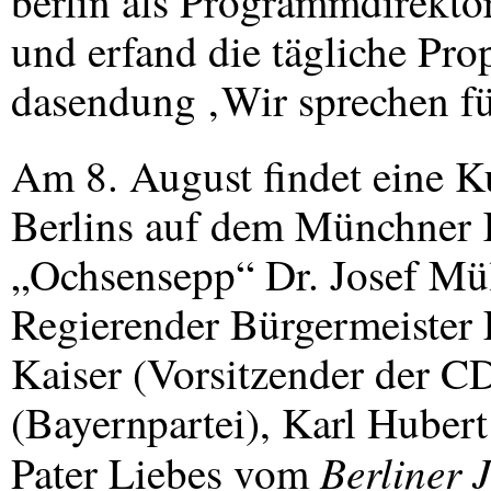
berlin als Programmdirekto
und erfand die tägliche Pro
dasendung ‚Wir sprechen f
Am 8. August findet eine K
Berlins auf dem Münchner K
„Ochsensepp“ Dr. Josef Mül
Regierender Bürgermeister 
Kaiser (Vorsitzender der
C
(Bayernpartei), Karl Huber
Berliner 
Pater Liebes vom