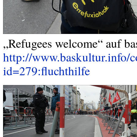
„Refugees welcome“ auf bas
http://www.baskultur.info/c
id=279:fluchthilfe