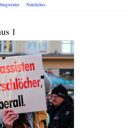
hlagwörter
Nützliches
mus 1