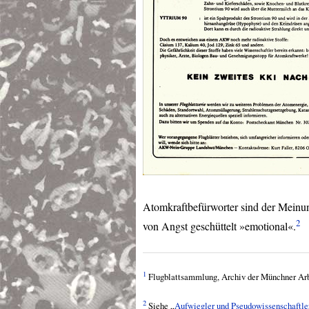
Atomkraftbefürworter sind der Meinun
2
von Angst geschüttelt »emotional«.
1
Flugblattsammlung, Archiv der Münchner A
2
Siehe „
Aufwiegler und Pseudowissenschaftle