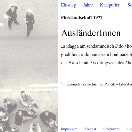
Einstieg
Jahre
Kategorien
Sc
Flusslandschaft 1977
AusländerInnen
„a idagga am schdammdisch // do / hod 
gredt hod. // do hams eam hoid oane b
/ is. // a schandi / is dringwesn dea
1
Fliegenpilz. Zeitschrift für Politik + Litera
Impressum
Kontakt
sub-bavaria
Lo