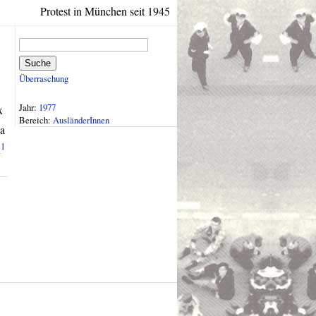
Protest in München seit 1945
Suche
Überraschung
Jahr:
1977
x
Bereich:
AusländerInnen
ga
1
n