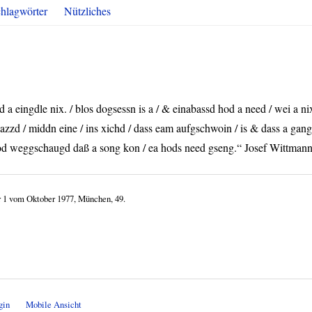
hlagwörter
Nützliches
a eingdle nix. / blos dogsessn is a / & einabassd hod a need / wei a ni
azzd / middn eine / ins xichd / dass eam aufgschwoin / is & dass a gan
 / hod weggschaugd daß a song kon / ea hods need gseng.“ Josef Wittman
tur 1 vom Oktober 1977, München, 49.
gin
Mobile Ansicht