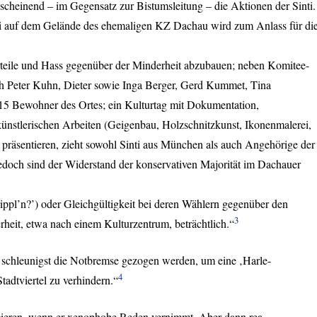
nscheinend – im Gegensatz zur Bistumsleitung – die Aktionen der Sinti.
ti auf dem Gelände des ehemaligen KZ Dachau wird zum Anlass für di
rteile und Hass gegenüber der Minderheit abzubauen; neben Komitee-
ch Peter Kuhn, Dieter sowie Inga Berger, Gerd Kummet, Tina
15 Bewohner des Ortes; ein Kulturtag mit Dokumentation,
e künstlerischen Arbeiten (Geigenbau, Holzschnitzkunst, Ikonenmalerei,
 präsentieren, zieht sowohl Sinti aus München als auch Angehörige der
doch sind der Widerstand der konservativen Majorität im Dachauer
Krippl’n?’) oder Gleichgültigkeit bei deren Wählern gegenüber den
3
eit, etwa nach einem Kulturzentrum, beträchtlich.“
 schleunigst die Notbremse gezogen werden, um eine ‚Harle-
4
tadtviertel zu verhindern.“
agieren, wenn er xenophobe Reden vernimmt. Aber dann rea-