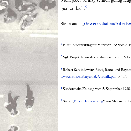
5
giert er doch.
Siehe auch „
Gewerkschaften/Arbeitsw
1
Blatt. Stadtzeitung für München 165 vom 8. F
2
Vgl. Projektladen Ausländerarbeit wird 15 Ja
3
Robert Schlickewitz, Sinti, Roma und Bayern
www.sintiromabayern.de/chronik.pdf
, 144 ff.
4
Süddeutsche Zeitung vom 5. September 1980.
5
Siehe „
Böse Überraschung
“ von Martin Taube