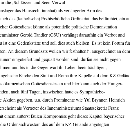
nur die ‚Schlösser- und Seen-Verwal-
nslager das Hausrecht innehat) als verlängerter Arm des
ch das (katholische) Erzbischöfliche Ordinariat, das befürchtet, ein a
er Gottesdienst könne als potentielle politische Demonstration
enminister Gerold Tandler (
CSU
) verhängt daraufhin ein Verbot und
st eine Gedenkstätte und soll dies auch bleiben. Es ist kein Forum fü
en. An diesem Grundsatz wollen wir festhalten!‘; ausgerechnet an dem
euner’ eingeliefert und gequält worden sind, dürfen sie nicht gegen
ahmen und bis in die Gegenwart ihr Leben beeinträchtigen,
vangelische Kirche den Sinti und Roma ihre Kapelle auf dem KZ-Gelän
es ökumenischen Gottesdienstes an und hier kann auch der Hunger-
tfinden; nach fünf Tagen, inzwischen hatte es Sympathiebe-
e Aktion gegeben, u.a. durch Prominente wie Yul Brynner, Heinrich
rscheint als Vertreter des Innenministeriums Staatssekretär Franz
it einem äußerst faulen Kompromiss geht dieses Kapitel bayerischer
 die Ordensschwestern des auf dem KZ-Gelände angelegten