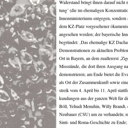
Widerstand bringt ihnen darauf nicht 
tung’ (die im ehemaligen Konzentratio
Innenministeriums entgegen, sondern au
dem KZ-Platz vorgesehener ökumenisch
angesehen werden; der bayerische Inn
begründet: ‚Das ehemalige KZ Dachau i
Demonstrationen zu aktuellen Problem
Ort in Bayern, an dem zuallererst ‚Zig
Missstände, die dort ihren Ausgang n
demonstrieren; am Ende bietet die E
als Ort der Zusammenkunft sowie ein
streik vom 4. April bis 11. April stat
kundungen aus der ganzen Welt für di
Böll, Yehudi Menuhin, Willy Brandt, e
Neubauer (
CSU
) um zu verhandeln; m
Sinti- und Roma-Geschichte zu Ende;