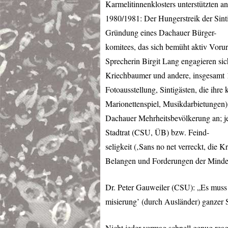
Karmelitinnenklosters unterstützten a
1980/1981: Der Hungerstreik der Sin
Gründung eines Dachauer Bürger-
komitees, das sich bemüht aktiv Voru
Sprecherin Birgit Lang engagieren si
Kriechbaumer und andere, insgesamt 
Fotoausstellung, Sintigästen, die ihr
Marionettenspiel, Musikdarbietungen)
Dachauer Mehrheitsbevölkerung an; je
Stadtrat (
CSU
, ÜB) bzw. Feind-
seligkeit (‚Sans no net verreckt, die 
Belangen und Forderungen der Minderh
Dr. Peter Gauweiler (
CSU
): „Es muss
misierung’ (durch Ausländer) ganzer S
Nicht jeder vermag schnell genug re