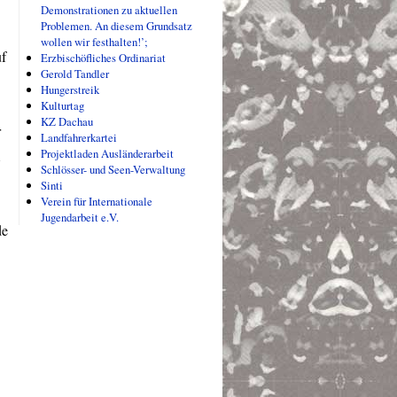
Demonstrationen zu aktuellen
Problemen. An diesem Grundsatz
wollen wir festhalten!’;
uf
Erzbischöfliches Ordinariat
Gerold Tandler
Hungerstreik
Kulturtag
KZ Dachau
r
Landfahrerkartei
Projektladen Ausländerarbeit
Schlösser- und Seen-Verwaltung
Sinti
Verein für Internationale
Jugendarbeit e.V.
de