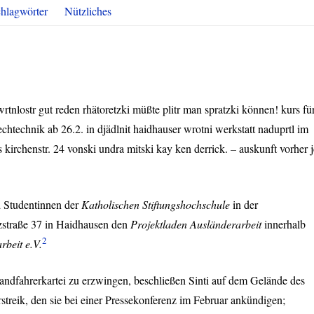
hlagwörter
Nützliches
nlostr gut reden rhätoretzki müßte plitr man spratzki können! kurs fü
chtechnik ab 26.2. in djädlnit haidhauser wrotni werkstatt naduprtl im
irchenstr. 24 vonski undra mitski kay ken derrick. – auskunft vorher j
 Studentinnen der
Katholischen Stiftungshochschule
in der
zstraße 37 in Haidhausen den
Projektladen Ausländerarbeit
innerhalb
2
rbeit e.V.
andfahrerkartei zu erzwingen, beschließen Sinti auf dem Gelände des
reik, den sie bei einer Pressekonferenz im Februar ankündigen;