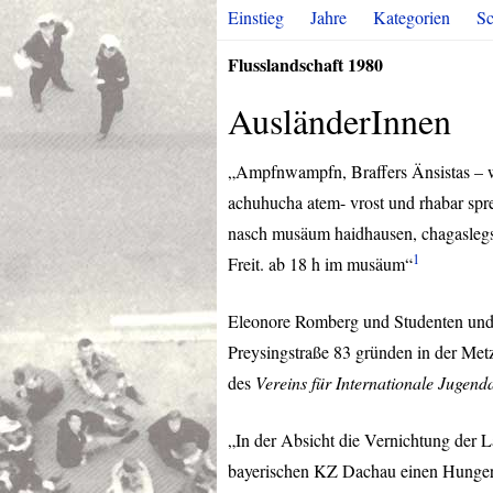
Einstieg
Jahre
Kategorien
Sc
Flusslandschaft 1980
AusländerInnen
„Ampfnwampfn, Braffers Änsistas – wrt
achuhucha atem- vrost und rhabar spre
nasch musäum haidhausen, chagaslegs k
1
Freit. ab 18 h im musäum“
Eleonore Romberg und Studenten und
Preysingstraße 83 gründen in der Met
des
Vereins für Internationale Jugenda
„In der Absicht die Vernichtung der L
bayerischen KZ Dachau einen Hungerst