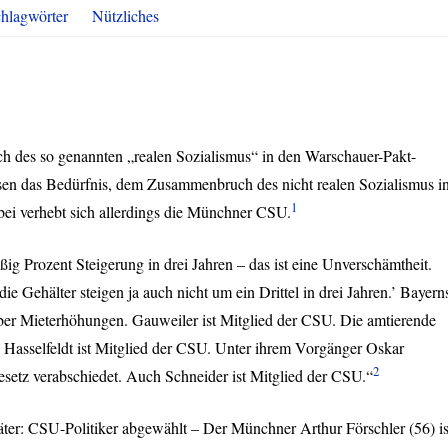
hlagwörter
Nützliches
des so genannten „realen Sozialismus“ in den Warschauer-Pakt-
eisen das Bedürfnis, dem Zusammenbruch des nicht realen Sozialismus i
1
ei verhebt sich allerdings die Münchner
CSU
.
ig Prozent Steigerung in drei Jahren – das ist eine Unverschämtheit.
die Gehälter steigen ja auch nicht um ein Drittel in drei Jahren.’ Bayern
über Mieterhöhungen. Gauweiler ist Mitglied der
CSU
. Die amtierende
asselfeldt ist Mitglied der
CSU
. Unter ihrem Vorgänger Oskar
2
etz verabschiedet. Auch Schneider ist Mitglied der
CSU
.“
äter:
CSU
-Politiker abgewählt – Der Münchner Arthur Förschler (56) is