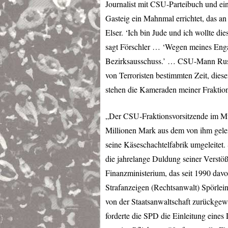
Journalist mit
CSU
-Parteibuch und ei
Gasteig ein Mahnmal errichtet, das an
Elser. ‘Ich bin Jude und ich wollte 
sagt Förschler … ‘Wegen meines Enga
Bezirksausschuss.’ …
CSU
-Mann Rusc
von Terroristen bestimmten Zeit, die
stehen die Kameraden meiner Fraktion 
„Der
CSU
-Fraktionsvorsitzende im M
Millionen Mark aus dem von ihm geleite
seine Käseschachtelfabrik umgeleitet.
die jahrelange Duldung seiner Verstö
Finanzministerium, das seit 1990 dav
Strafanzeigen (Rechtsanwalt) Spörlei
von der Staatsanwaltschaft zurückgew
forderte die
SPD
die Einleitung eines