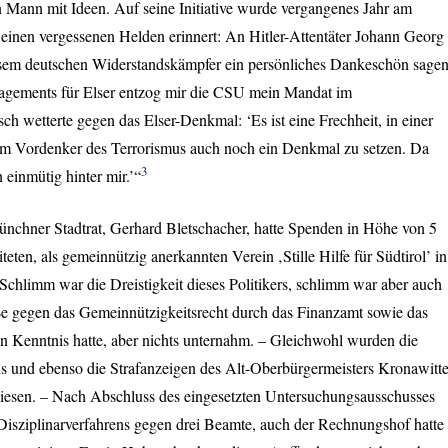
n Mann mit Ideen. Auf seine Initiative wurde vergangenes Jahr am
 einen vergessenen Helden erinnert: An Hitler-Attentäter Johann Georg
diesem deutschen Widerstandskämpfer ein persönliches Dankeschön sagen
gements für Elser entzog mir die
CSU
mein Mandat im
h wetterte gegen das Elser-Denkmal: ‘Es ist eine Frechheit, in einer
sem Vordenker des Terrorismus auch noch ein Denkmal zu setzen. Da
3
einmütig hinter mir.’“
ünchner Stadtrat, Gerhard Bletschacher, hatte Spenden in Höhe von 5
ten, als gemeinnützig anerkannten Verein ‚Stille Hilfe für Südtirol’ in
 Schlimm war die Dreistigkeit dieses Politikers, schlimm war aber auch
ße gegen das Gemeinnützigkeitsrecht durch das Finanzamt sowie das
on Kenntnis hatte, aber nichts unternahm. – Gleichwohl wurden die
ns und ebenso die Strafanzeigen des Alt-Oberbürgermeisters Kronawitte
iesen. – Nach Abschluss des eingesetzten Untersuchungsausschusses
 Disziplinarverfahrens gegen drei Beamte, auch der Rechnungshof hatte