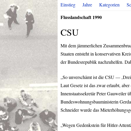
Einstieg
Jahre
Kategorien
Sc
Flusslandschaft 1990
CSU
Mit dem jämmerlichen Zusammenbruch 
Staaten entsteht in konservativen Kr
der Bundesrepublik nachzuhelfen. Dab
„So unverschämt ist die
CSU
— ‚Dreiß
Laut Gesetz ist das zwar erlaubt, aber 
Innenstaatssekretär Peter Gauweiler 
Bundeswohnungsbauministerin Gerda H
Schneider wurde das Mieterhöhungsges
„Wegen Gedenkstein für Hitler-Attent