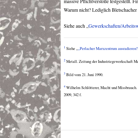
massive Pflichtverstöße festgestellt.
Warum nicht? Lediglich Bletschacher s
Siehe auch „
Gewerkschaften/Arbeitsw
1
Siehe „
„Perlacher Marxzentrum ausradieren!
2
Metall. Zeitung der Industriegewerkschaft Me
3
Bild vom 21. Juni 1990.
4
Wilhelm Schlötterer, Macht und Missbrauch. 
2009, 342 f.