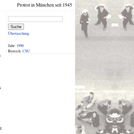
Protest in München seit 1945
Suche
Überraschung
Jahr:
1990
Bereich:
CSU
n
s
t