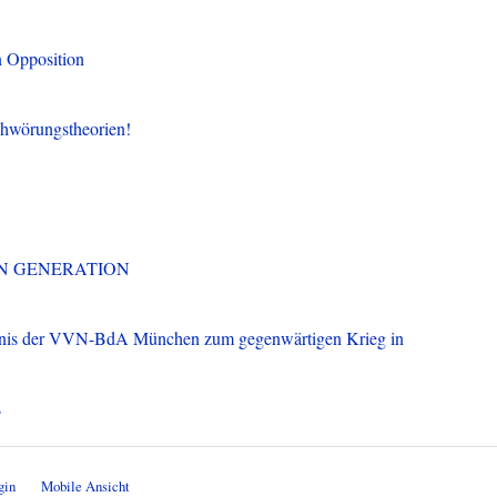
n Opposition
chwörungstheorien!
TZTEN GENERATION
dnis der VVN-BdA München zum gegenwärtigen Krieg in
s
gin
Mobile Ansicht