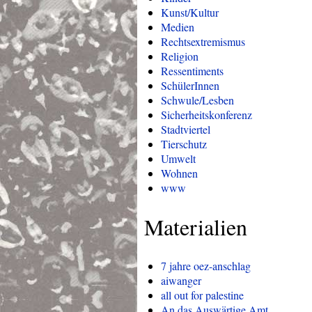
Kunst/Kultur
Medien
Rechtsextremismus
Religion
Ressentiments
SchülerInnen
Schwule/Lesben
Sicherheitskonferenz
Stadtviertel
Tierschutz
Umwelt
Wohnen
www
Materialien
7 jahre oez-anschlag
aiwanger
all out for palestine
An das Auswärtige Amt