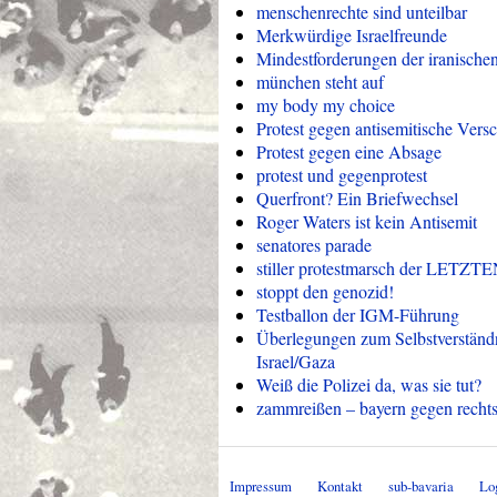
menschenrechte sind unteilbar
Merkwürdige Israelfreunde
Mindestforderungen der iranische
münchen steht auf
my body my choice
Protest gegen antisemitische Vers
Protest gegen eine Absage
protest und gegenprotest
Querfront? Ein Briefwechsel
Roger Waters ist kein Antisemit
senatores parade
stiller protestmarsch der LE
stoppt den genozid!
Testballon der IGM-Führung
Überlegungen zum Selbstverstän
Israel/Gaza
Weiß die Polizei da, was sie tut?
zammreißen – bayern gegen recht
Impressum
Kontakt
sub-bavaria
Lo