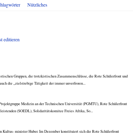
hlagwörter
Nützliches
t editieren
oistischen Gruppen, die trotzkistischen Zusammenschlüsse, die Rote Schülerfront und
uch die „zielstrebige Tätigkeit der immer unverfroren...
 Projektgruppe Medizin an der Technischen Universität (PGMTU), Rote Schülerfront
tleistenden (SOEDL), Solidaritätskomitee Freies Afrika, So...
en Kultus- minister Huber. Im Dezember konstituiert sich die Rote Schülerfront