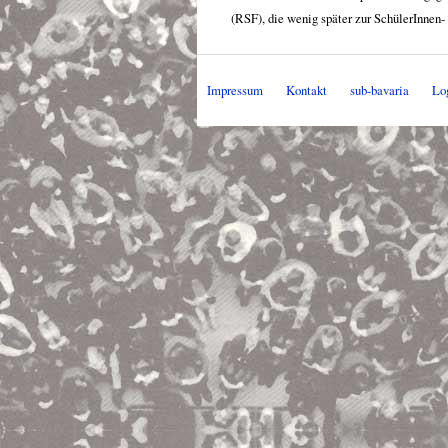
(RSF), die wenig später zur SchülerInnen-
Impressum
Kontakt
sub-bavaria
Lo