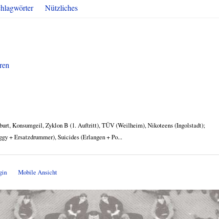
hlagwörter
Nützliches
eren
lgeburt, Konsumgeil, Zyklon B (1. Auftritt), TÜV (Weilheim), Nikoteens (Ingolstadt);
ggy + Ersatzdrummer), Suicides (Erlangen + Po...
gin
Mobile Ansicht