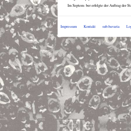
Im Septem- ber erfolgte der Auftrag der S
Impressum
Kontakt
sub-bavaria
Lo