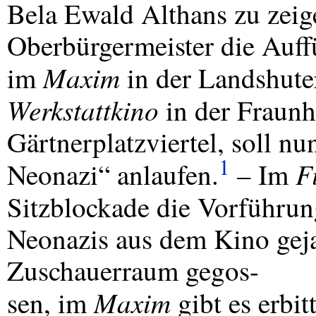
Bela Ewald Althans zu zeige
Oberbürgermeister die Auf
Maxim
im
in der Landshute
Werkstattkino
in der Fraunh
Gärtnerplatzviertel, soll n
1
F
Neonazi“ anlaufen.
– Im
Sitzblockade die Vorführu
Neonazis aus dem Kino geja
Zuschauerraum gegos-
Maxim
sen, im
gibt es erbi