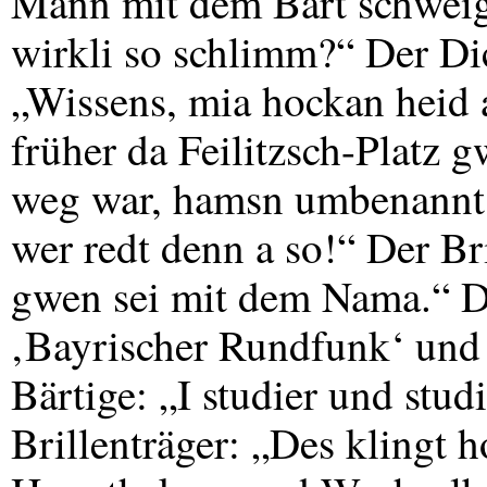
Mann mit dem Bart schweigt.
wirkli so schlimm?“ Der Di
„Wissens, mia hockan heid 
früher da Feilitzsch-Platz 
weg war, hamsn umbenannt.
wer redt denn a so!“ Der Br
gwen sei mit dem Nama.“ De
‚Bayrischer Rundfunk‘ und
Bärtige: „I studier und stud
Brillenträger: „Des klingt 