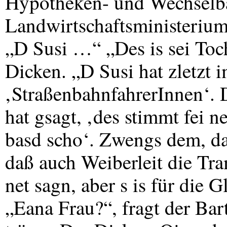
Hypotheken- und Wechselba
Landwirtschaftsministerium
„D Susi …“ „Des is sei Toc
Dicken. „D Susi hat zletzt 
‚StraßenbahnfahrerInnen‘. 
hat gsagt, ‚des stimmt fei n
basd scho‘. Zwengs dem, da
daß auch Weiberleit die Tr
net sagn, aber s is für die 
„Eana Frau?“, fragt der Bar