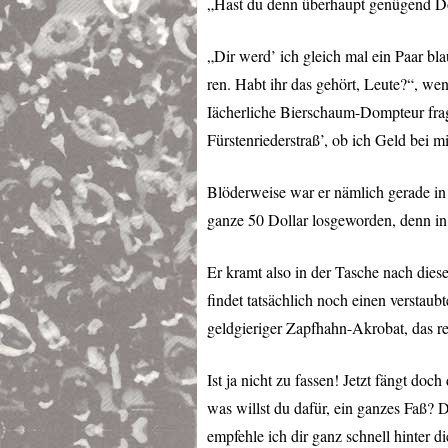
„Hast du denn überhaupt genügend Dol
„Dir werd’ ich gleich mal ein Paar b
ren. Habt ihr das gehört, Leute?“, wen
Iächerliche Bierschaum-Dompteur frag
Fürstenriederstraß’, ob ich Geld bei m
Blöderweise war er nämlich gerade in
ganze 50 Dollar losgeworden, denn in 
Er kramt also in der Tasche nach diese
findet tatsächlich noch einen verstaub
geldgieriger Zapfhahn-Akrobat, das re
Ist ja nicht zu fassen! Jetzt fängt doc
was willst du dafür, ein ganzes Faß? 
empfehle ich dir ganz schnell hinter