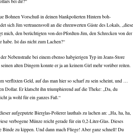
lars bei dir?“
laue Bohnen Vorschuß in deinen blankpolierten Hintern boh-
det sich Jim vertrauensvoll an die ehrenwerten Gäste des Lokals, „diese
t mich, den berüchtigten von-der-Pfordten-Jim, den Schrecken von der
ir habe. Ist das nicht zum Lachen?“
 der Nebenstraße bei einem ebenso habgierigen Typ im Jeans-Store
seinen alten Dingern konnte er ja an keinem Girl mehr vorüber reiten.
m verflixten Geld, auf das man hier so scharf zu sein scheint, und …
ten Dollar. Er klatscht ihn triumphierend auf die Theke: „Da, du
icht ja wohl für ein ganzes Faß.“
h dieser aufgeputzte Bierglas-Polierer lauthals zu lachen an: „Ha, ha, ha,
Diese verbogene Münze reicht gerade für ein 0,2-Liter-Glas. Dieses
 die Binde zu kippen. Und dann mach Fliege! Aber ganz schnell! Du