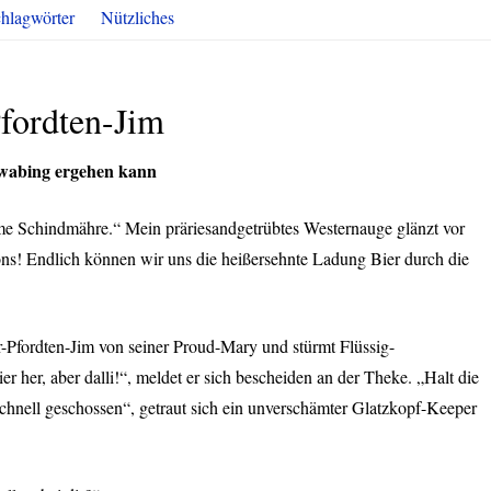
hlagwörter
Nützliches
Pfordten-Jim
hwabing ergehen kann
me Schindmähre.“ Mein präriesandgetrübtes Westernauge glänzt vor
ons! Endlich können wir uns die heißersehnte Ladung Bier durch die
er-Pfordten-Jim von seiner Proud-Mary und stürmt Flüssig-
er her, aber dalli!“, meldet er sich bescheiden an der Theke. „Halt die
chnell geschossen“, getraut sich ein unverschämter Glatzkopf-Keeper