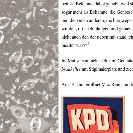
ben sie Bekannte dabei gehabt, weil si
sogar mehr als Bekannte, die Genosse
und die vielen anderen, die hier weg
wurden, oft nach blutigen und gemei
nicht auch der, der neben mit stand, e
3
meister war?“
Im Mai versammeln sich zum Gedenke
bräukeller
am Stiglmaierplatz und zi
Am 14. Juni eröffnet Max Reimann 