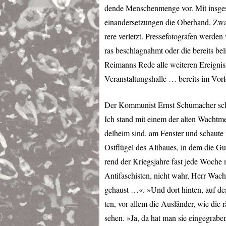
dende Menschenmenge vor. Mit insges
einandersetzungen die Oberhand. Zw
rere verletzt. Pressefotografen werden
ras beschlagnahmt oder die bereits b
Reimanns Rede alle weiteren Ereignis
Veranstaltungshalle … bereits im Vorf
Der Kommunist Ernst Schumacher schr
Ich stand mit einem der alten Wachtmei
delheim sind, am Fenster und schaute
Ostflügel des Altbaues, in dem die Gui
rend der Kriegsjahre fast jede Woche 
Antifaschisten, nicht wahr, Herr Wach
gehaust …«. »Und dort hinten, auf dem
ten, vor allem die Ausländer, wie die
sehen. »Ja, da hat man sie eingegrabe