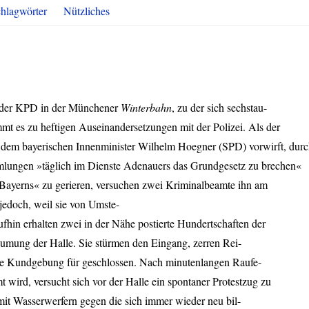
hlagwörter
Nützliches
 der
KPD
in der Münchener
Winterbahn
, zu der sich sechstau-
t es zu heftigen Auseinandersetzungen mit der Polizei. Als der
dem bayerischen Innenminister Wilhelm Hoegner (
SPD
) vorwirft, dur
lungen »täglich im Dienste Adenauers das Grundgesetz zu brechen«
Bayerns« zu gerieren, versuchen zwei Kriminalbeamte ihn am
 jedoch, weil sie von Umste-
hin erhalten zwei in der Nähe postierte Hundertschaften der
äumung der Halle. Sie stürmen den Eingang, zerren Rei-
e Kundgebung für geschlossen. Nach minutenlangen Raufe-
 wird, versucht sich vor der Halle ein spontaner Protestzug zu
mit Wasserwerfern gegen die sich immer wieder neu bil-