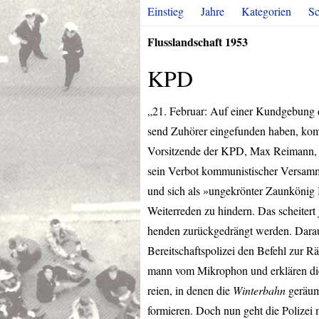
Einstieg
Jahre
Kategorien
Sc
Flusslandschaft 1953
KPD
„21. Februar: Auf einer Kundgebung
send Zuhörer eingefunden haben, komm
Vorsitzende der
KPD
, Max Reimann, 
sein Verbot kommunistischer Versamm
und sich als »ungekrönter Zaunkönig 
Weiterreden zu hindern. Das scheitert
henden zurückgedrängt werden. Darauf
Bereitschaftspolizei den Befehl zur R
mann vom Mikrophon und erklären di
reien, in denen die
Winterbahn
geräumt
formieren. Doch nun geht die Polizei 