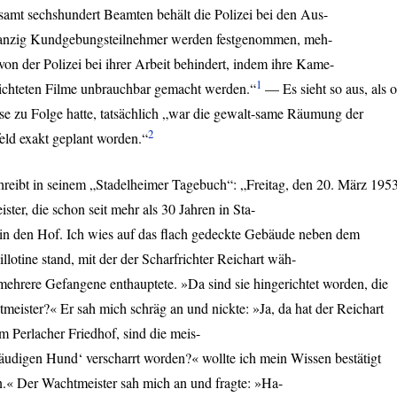
amt sechshundert Beamten behält die Polizei bei den Aus-
anzig Kundgebungsteilnehmer werden festgenommen, meh-
 von der Polizei bei ihrer Arbeit behindert, indem ihre Kame-
1
elichteten Filme unbrauchbar gemacht werden.“
— Es sieht so aus, als 
se zu Folge hatte, tatsächlich „war die gewalt-same Räumung der
2
eld exakt geplant worden.“
eibt in seinem „Stadelheimer Tagebuch“: „Freitag, den 20. März 1953
ster, die schon seit mehr als 30 Jahren in Sta-
 in den Hof. Ich wies auf das flach gedeckte Gebäude neben dem
llotine stand, mit der der Scharfrichter Reichart wäh-
mehrere Gefangene enthauptete. »Da sind sie hingerichtet worden, die
tmeister?« Er sah mich schräg an und nickte: »Ja, da hat der Reichart
 Perlacher Friedhof, sind die meis-
 räudigen Hund‘ verscharrt worden?« wollte ich mein Wissen bestätigt
n.« Der Wachtmeister sah mich an und fragte: »Ha-