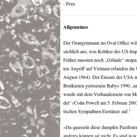
- Peru
Allgemeines
Der Orangenmann im Oval Office will
sächlich aus, was Kritiker des US-Im
Früher mussten noch „Gründe“ strapaz
ten Angriff auf Vietnam erfanden die
August 1964). Der Einsatz der
USA
i
Brutkästen gerissenen Babys 1990 „u
wurde mit dem Vorhandensein von Ma
det“ (Colin Powell am 5. Februar 200
1
tischen Sympathien Eiertänze auf.
»Da quasseln diese dumpfen Pazifiste
anderes können sie nicht. Es sind ja