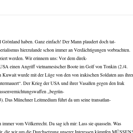
 Grönland haben. Ganz einfach! Der Mann plaudert doch tat-
perialismus hierzulande schon immer an Verdächtigungen vorbrachten.
iert werden. Wir erinnern uns: Vor dem direk-
USA
einen Angriff vietnamesischer Boote im Golf von Tonkin (2./4.
n Kuwait wurde mit der Lüge von den von irakischen Soldaten aus ihre
ntermauert“. Der Krieg der
USA
und ihrer Vasallen gegen den Irak
ssenvernichtungswaffen „begrün-
3). Das Münchner Leitmedium führt da um seine transatlan-
n immer vom Völkerrecht. Da sag ich mir: Lass sie quasseln. Was
 wir, die wir um die Durchsetzung unserer Interessen kämpfen MÜSSEN!