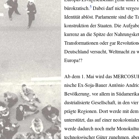
5
bürokratisch.
Dabei darf nicht vergess
Identität ablöst. Parlamente sind die 
konstruktion der Staaten. Die Aufgabe
kurrenz an die Spitze der Nahrungskett
Transformationen oder gar Revolution
Deutschland versucht, Weltmacht zu w
Europa!?
Ab dem 1. Mai wird das
MERCOSU
nische Ex-Soja-Bauer Antônio Andrio
Bevölkerung, vor allem in Südamerika.
dustrialisierte Gesellschaft, in den v
prägte Regionen. Dort werde mit dem
unterstützt, das auf einer neokolonial
werde dadurch noch mehr Monokultur
technologischer Güter zunehmen, aber