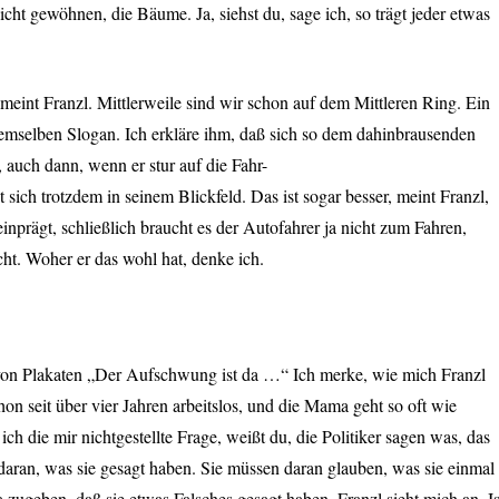
flicht gewöhnen, die Bäume. Ja, siehst du, sage ich, so trägt jeder etwas
 meint Franzl. Mittlerweile sind wir schon auf dem Mittleren Ring. Ein
mselben Slogan. Ich erkläre ihm, daß sich so dem dahinbrausenden
 auch dann, wenn er stur auf die Fahr-
sich trotzdem in seinem Blickfeld. Das ist sogar besser, meint Franzl,
inprägt, schließlich braucht es der Autofahrer ja nicht zum Fahren,
cht. Woher er das wohl hat, denke ich.
on Plakaten „Der Aufschwung ist da …“ Ich merke, wie mich Franzl
chon seit über vier Jahren arbeitslos, und die Mama geht so oft wie
ch die mir nichtgestellte Frage, weißt du, die Politiker sagen was, das
daran, was sie gesagt haben. Sie müssen daran glauben, was sie einmal
 zugeben, daß sie etwas Falsches gesagt haben. Franzl sieht mich an. Is