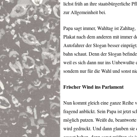
lichst früh an ihre staatsbürgerliche P
zur Allgemeinheit bei.
Papa sagt immer, Wahltag ist Zahltag,
Plakat nach dem anderen mit immer de
Autofahrer der Slogan besser einprägt,
bahn schaut. Denn der Slogan befindet 
weil es sich dann nur ins Unbewußte e
sondern nur für die Wahl und sonst ni
Frischer Wind ins Parlament
Nun kommt gleich eine ganze Reihe v
fragend anblickt. Sein Papa ist jetzt s
möglich putzen. Weißt du, beantworte i
wird gedruckt. Und dann glauben sie 
gesagt haben, denn sonst müßten sie ja