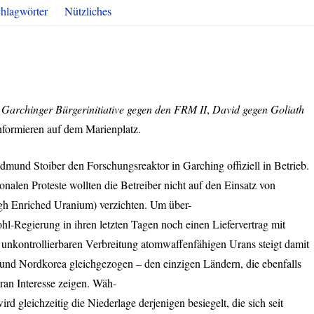
hlagwörter
Nützliches
e
Garchinger Bürgerinitiative gegen den
FRM
II
,
David gegen Goliath
nformieren auf dem Marienplatz.
mund Stoiber den Forschungsreaktor in Garching offiziell in Betrieb.
ionalen Proteste wollten die Betreiber nicht auf den Einsatz von
h Enriched Uranium) verzichten. Um über-
hl-Regierung in ihren letzten Tagen noch einen Liefervertrag mit
 unkontrollierbaren Verbreitung atomwaffenfähigen Urans steigt damit
und Nordkorea gleichgezogen – den einzigen Ländern, die ebenfalls
an Interesse zeigen. Wäh-
wird gleichzeitig die Niederlage derjenigen besiegelt, die sich seit