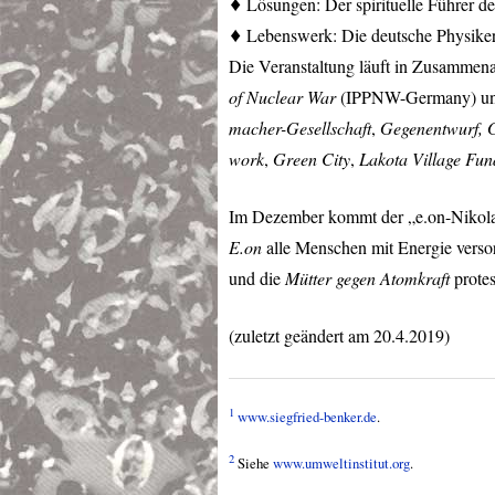
♦ Lösungen: Der spirituelle Führer d
♦ Lebenswerk: Die deutsche Physiker
Die Veranstaltung läuft in Zusammena
of Nuclear War
(
IPPNW
-Germany) un
macher-Gesellschaft
,
Gegenentwurf, G
work
,
Green City
,
Lakota Village Fun
Im Dezember kommt der „e.on-Nikolau
E.on
alle Menschen mit Energie verso
und die
Mütter gegen Atomkraft
protes
(zuletzt geändert am 20.4.2019)
1
www.siegfried-benker.de
.
2
Siehe
www.umweltinstitut.org
.