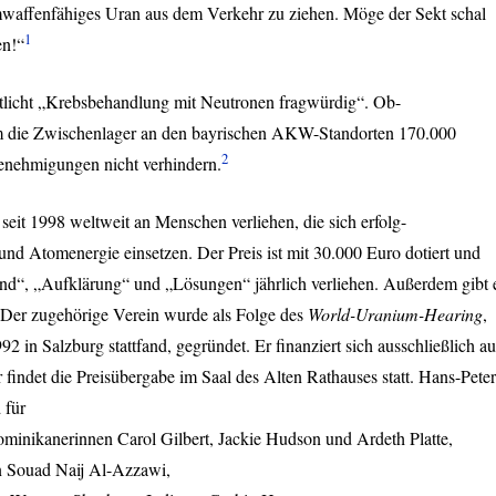
affenfähiges Uran aus dem Verkehr zu ziehen. Möge der Sekt schal
1
en!“
tlicht „Krebsbehandlung mit Neutronen fragwürdig“. Ob-
m die Zwischenlager an den bayrischen
AKW
-Standorten 170.000
2
enehmigungen nicht verhindern.
seit 1998 weltweit an Menschen verliehen, die sich erfolg-
nd Atomenergie einsetzen. Der Preis ist mit 30.000 Euro dotiert und
and“, „Aufklärung“ und „Lösungen“ jährlich verliehen. Außerdem gibt 
 Der zugehörige Verein wurde als Folge des
World-Uranium-Hearing
,
 in Salzburg stattfand, gegründet. Er finanziert sich ausschließlich au
findet die Preisübergabe im Saal des Alten Rathauses statt. Hans-Peter
 für
minikanerinnen Carol Gilbert, Jackie Hudson und Ardeth Platte,
n Souad Naij Al-Azzawi,