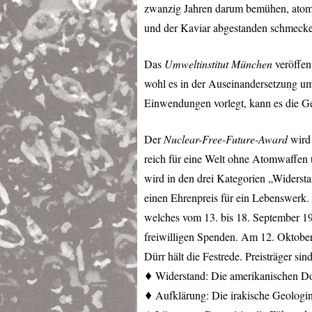
zwanzig Jahren darum bemühen, atomw
und der Kaviar abgestanden schmeck
Das
Umweltinstitut München
veröffen
wohl es in der Auseinandersetzung u
Einwendungen vorlegt, kann es die G
Der
Nuclear-Free-Future-Award
wird 
reich für eine Welt ohne Atomwaffen u
wird in den drei Kategorien „Widerst
einen Ehrenpreis für ein Lebenswerk.
welches vom 13. bis 18. September 1992
freiwilligen Spenden. Am 12. Oktober 
Dürr hält die Festrede. Preisträger sind
♦ Widerstand: Die amerikanischen Do
♦ Aufklärung: Die irakische Geologi