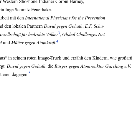
er Western-Shoshone-Indianer Corbin Harney,
in Inge Schmitz-Feuerhake.
rbeit mit den
International Physicians for the Prevention
d den lokalen Partnern
David gegen Goliath
,
E.F. Schu-
3
esellschaft für bedrohte Völker
,
Global Challenges Net-
4
d
und
Mütter gegen Atomkraft
.
s“ in seinem roten Image-Truck und erzählt den Kindern, wie großart
rgt.
David gegen Goliath
, die
Bürger gegen Atomreaktor Garching e.V.
5
tieren dagegen.