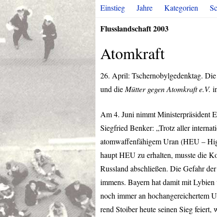
Einstieg
Jahre
Kategorien
Sc
Flusslandschaft 2003
Atomkraft
26. April: Tschernobylgedenktag. Di
und die
Mütter gegen Atomkraft e.V.
i
Am 4. Juni nimmt Ministerpräsident Ed
Siegfried Benker: „Trotz aller internat
atomwaffenfähigem Uran (
HEU
– Hig
haupt
HEU
zu erhalten, musste die Ko
Russland abschließen. Die Gefahr der
immens. Bayern hat damit mit Lybien 
noch immer an hochangereichertem Ur
rend Stoiber heute seinen Sieg feiert, 