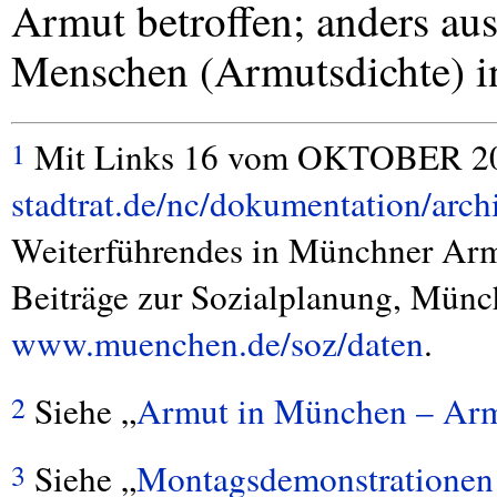
Armut betroffen; anders au
Menschen (Armutsdichte) i
Mit Links 16 vom
OKTOBER
20
1
stadtrat.de/nc/dokumentation/archi
Weiterführendes in Münchner Armu
Beiträge zur Sozialplanung, Münc
www.muenchen.de/soz/daten
.
Siehe „
Armut in München – Arm
2
Siehe „
Montagsdemonstrationen
3