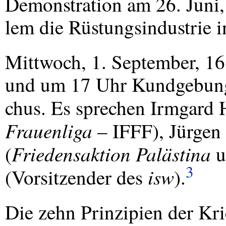
Demonstration am 26. Juni, 
lem die Rüstungsindustrie 
Mittwoch, 1. September, 1
und um 17 Uhr Kundgebung
chus. Es sprechen Irmgard H
Frauenliga
–
IFFF
), Jürgen
Friedensaktion Palästina
(
u
3
isw
(Vorsitzender des
).
Die zehn Prinzipien der Kr