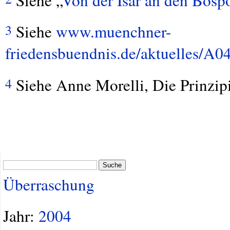
Siehe „
Von der Isar an den Bosp
Siehe
www.muenchner-
3
friedensbuendnis.de/aktuelles/A04
Siehe Anne Morelli, Die Prinzip
4
Suche
Überraschung
Jahr:
2004