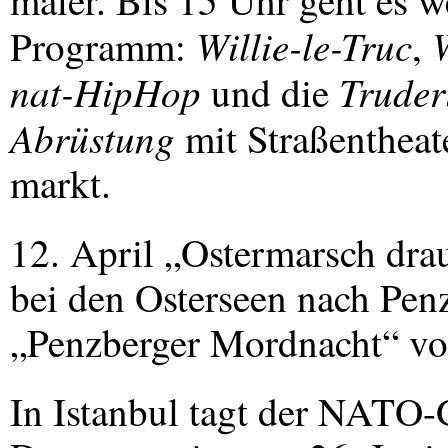
maier. Bis 15 Uhr geht es w
Willie-le-Truc
Programm:
,
nat-HipHop
Truder
und die
Abrüstung
mit Straßentheate
markt.
12. April „Ostermarsch dra
bei den Osterseen nach Pe
„Penzberger Mordnacht“ vo
In Istanbul tagt der
NATO
-