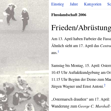
Einstieg
Jahre
Kategorien
Sc
Flusslandschaft 2006
Frieden/Abrüstun
Am 13. April haben Farbeier die Fass
Ähnlich sieht am 17. April das
Centru
1
aus.
Samstag bis Montag, 15. April: Osterm
10.45 Uhr Auftaktkundgebung am Orle
11.15 Uhr Beginn der Demo zum Mari
2
Jürgen Wagner und Ernst Antoni.
„Ostermarsch draußen“ am 17. April: 
Wanderung zum
George C. Marshall 