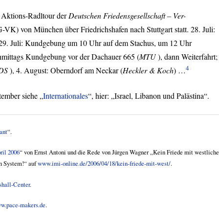
e Aktions-Radltour der
Deutschen Friedensgesellschaft – Ver-
G
-VK) von München über Friedrichshafen nach Stuttgart statt. 28. Juli:
 29. Juli: Kundgebung um 10 Uhr auf dem Stachus, um 12 Uhr
hmittags Kundgebung vor der Dachauer 665 (
MTU
), dann Weiterfahrt;
4
DS
), 4. August: Oberndorf am Neckar (
Heckler & Koch
) …
ember siehe „
Internationales
“, hier: „Israel, Libanon und Palästina“.
ant
“.
ril 2006
“ von Ernst Antoni und die Rede von Jürgen Wagner „Kein Friede mit westliche
en System!“ auf
www.imi-online.de/2006/04/18/kein-friede-mit-west/
.
hall-Center
.
w.pace-makers.de
.