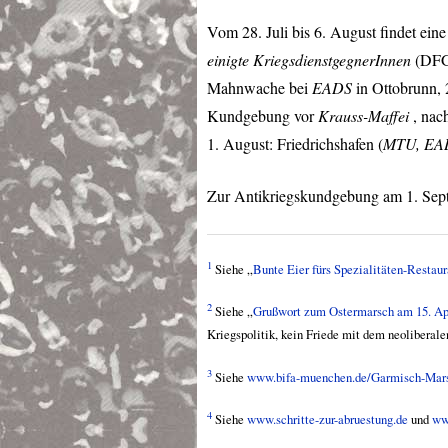
Vom 28. Juli bis 6. August findet ein
einigte KriegsdienstgegnerInnen
(
DF
Mahnwache bei
EADS
in Ottobrunn,
Kundgebung vor
Krauss-Maffei
, nac
1. August: Friedrichshafen (
MTU
,
EA
Zur Antikriegskundgebung am 1. Sept
1
Siehe „
Bunte Eier fürs Spezialitäten-Restaur
2
Siehe „
Grußwort zum Ostermarsch am 15. Ap
Kriegspolitik, kein Friede mit dem neoliberal
3
Siehe
www.bifa-muenchen.de/Garmisch-Mars
4
Siehe
www.schritte-zur-abruestung.de
und
ww