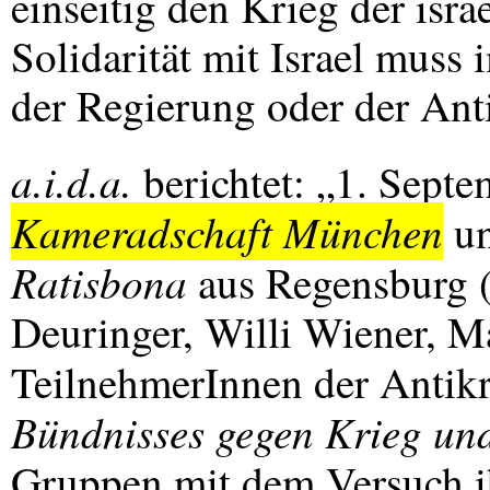
einseitig den Krieg der isr
Solidarität mit Israel muss
der Regierung oder der Ant
a.i.d.a.
berichtet: „1. Sept
Kameradschaft München
un
Ratisbona
aus Regensburg 
Deuringer, Willi Wiener, M
TeilnehmerInnen der Anti
Bündnisses gegen Krieg un
Gruppen mit dem Versuch i