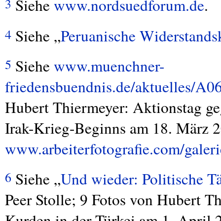
Siehe
www.nordsuedforum.de
.
3
Siehe „
Peruanische Widerstandsk
4
Siehe
www.muenchner-
5
friedensbuendnis.de/aktuelles/A
Hubert Thiermeyer: Aktionstag geg
Irak-Krieg-Beginns am 18. März 2
www.arbeiterfotografie.com/galeri
Siehe „
Und wieder: Politische T
6
Peer Stolle; 9 Fotos von Hubert T
Kurden in der Türkei am 1. April 