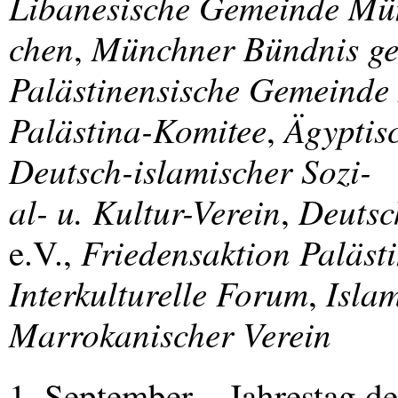
Libanesische Gemeinde Mü
chen
Münchner Bündnis ge
,
Palästinensische Gemeind
Palästina-Komitee
Ägyptis
,
Deutsch-islamischer Sozi-
al- u. Kultur-Verein
Deutsc
,
Friedensaktion Paläst
e.V.,
Interkulturelle Forum
Isla
,
Marrokanischer Verein
1. September – Jahrestag de