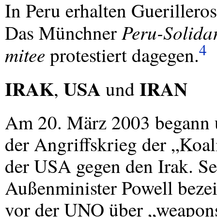
In Peru erhalten Guerillero
Peru-Solidar
Das Münchner
4
mitee
protestiert dagegen.
IRAK
USA
IRAN
,
und
Am 20. März 2003 begann u
der Angriffskrieg der „Koal
der
USA
gegen den Irak. Se
Außenminister Powell bezeic
vor der
UNO
über „weapons