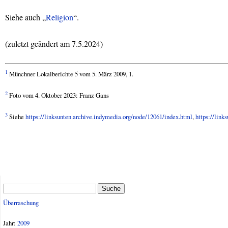
Siehe auch „
Religion
“.
(zuletzt geändert am 7.5.2024)
1
Münchner Lokalberichte 5 vom 5. März 2009, 1.
2
Foto vom 4. Oktober 2023: Franz Gans
3
Siehe
https://linksunten.archive.indymedia.org/node/12061/index.html
,
https://link
Suche
Überraschung
Jahr:
2009