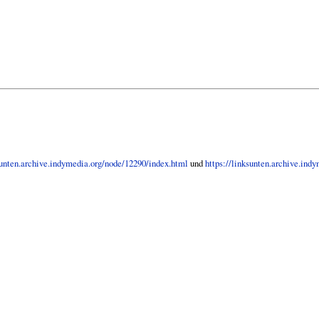
sunten.archive.indymedia.org/node/12290/index.html
und
https://linksunten.archive.ind