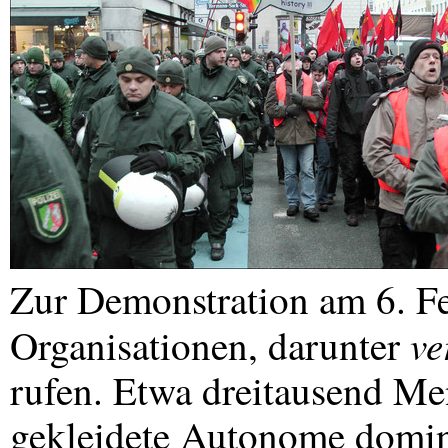
Zur Demonstration am 6. F
ve
Organisationen, darunter
rufen. Etwa dreitausend M
gekleidete Autonome domini