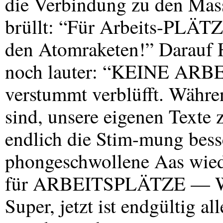
die Verbindung zu den Mass
brüllt: “Für Arbeits-PLÄT
den Atomraketen!” Darauf 
noch lauter: “
KEINE
ARBEI
verstummt verblüfft. Währe
sind, unsere eigenen Texte 
endlich die Stim-mung besse
phongeschwollene Aas wied
für ARBEITSPLÄTZE — We
Super, jetzt ist endgültig all