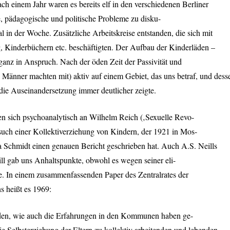
ach einem Jahr waren es bereits elf in den verschiedenen Berliner
e, pädagogische und politische Probleme zu disku-
al in der Woche. Zusätzliche Arbeitskreise entstanden, die sich mit
g, Kinderbüchern etc. beschäftigten. Der Aufbau der Kinderläden –
ganz in Anspruch. Nach der öden Zeit der Passivität und
 Männer machten mit) aktiv auf einem Gebiet, das uns betraf, und dess
 die Auseinandersetzung immer deutlicher zeigte.
en sich psychoanalytisch an Wilhelm Reich (‚Sexuelle Revo-
rsuch einer Kollektiverziehung von Kindern, der 1921 in Mos-
a Schmidt einen genauen Bericht geschrieben hat. Auch A.S. Neills
l gab uns Anhaltspunkte, obwohl es wegen seiner eli-
rde. In einem zusammenfassenden Paper des Zentralrates der
s heißt es 1969:
läden, wie auch die Erfahrungen in den Kommunen haben ge-
ie Selbsterziehung der Eltern zu kollektiv arbeitenden und lebenden