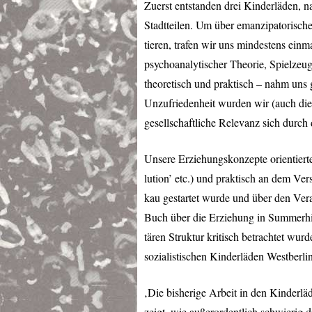
Zuerst entstanden drei Kinderläden, n
Stadtteilen. Um über emanzipatorisch
tieren, trafen wir uns mindestens einm
psychoanalytischer Theorie, Spielzeu
theoretisch und praktisch – nahm uns 
Unzufriedenheit wurden wir (auch die
gesellschaftliche Relevanz sich durch
Unsere Erziehungskonzepte orientiert
lution’ etc.) und praktisch an dem Ve
kau gestartet wurde und über den Ver
Buch über die Erziehung in Summerhil
tären Struktur kritisch betrachtet wu
sozialistischen Kinderläden Westberlin
‚Die bisherige Arbeit in den Kinder
zeigt, wie außerordentlich schwierig d