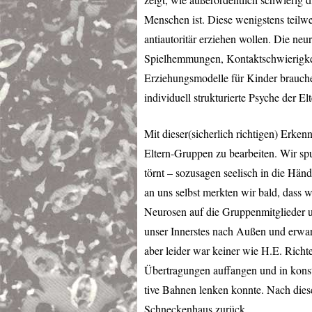
Menschen ist. Diese wenigstens teilw
antiautoritär erziehen wollen. Die ne
Spielhemmungen, Kontaktschwierigkei
Erziehungsmodelle für Kinder brauch
individuell strukturierte Psyche der 
Mit dieser(sicherlich richtigen) Erke
Eltern-Gruppen zu bearbeiten. Wir sp
törnt – sozusagen seelisch in die Hän
an uns selbst merkten wir bald, dass 
Neurosen auf die Gruppenmitglieder u
unser Innerstes nach Außen und erwar
aber leider war keiner wie H.E. Richt
Übertragungen auffangen und in kons
tive Bahnen lenken konnte. Nach diese
Schneckenhaus zurück.