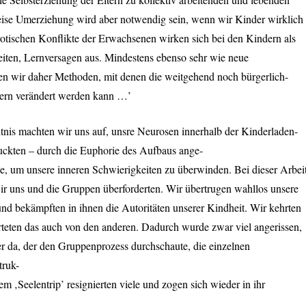
eise Umerziehung wird aber notwendig sein, wenn wir Kinder wirklich
urotischen Konflikte der Erwachsenen wirken sich bei den Kindern als
ten, Lernversagen aus. Mindestens ebenso sehr wie neue
en wir daher Methoden, mit denen die weitgehend noch bürgerlich-
Eltern verändert werden kann …’
nntnis machten wir uns auf, unsre Neurosen innerhalb der Kinderladen-
uckten – durch die Euphorie des Aufbaus ange-
de, um unsere inneren Schwierigkeiten zu überwinden. Bei dieser Arbei
wir uns und die Gruppen überforderten. Wir übertrugen wahllos unsere
nd bekämpften in ihnen die Autoritäten unserer Kindheit. Wir kehrten
teten das auch von den anderen. Dadurch wurde zwar viel angerissen,
er da, der den Gruppenprozess durchschaute, die einzelnen
truk-
m ‚Seelentrip’ resignierten viele und zogen sich wieder in ihr